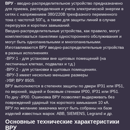
ВРУ
- вводно-распределительное устройство предназначено
для приема, распределения и учета электрической энергии в
сетях с напряжением 380/220В трехфазного переменного
тока с частотой 50Гц, а также для защиты линий в случае
перегрузок и коротких замыканий.
Вводно-распределительные устройства, как правило, могут
комплектоваться панелями одностороннего обслуживания и
могут быть однопанельными и многопанельными.
Изготавливаются ВРУ вводно-распределительные устройства
в разных исполнениях
-ВРУ-1 - для установки вне щитовых помещений (на
лестничных клетках, подвалах и т.д.)
-ВРУ-2 - для установки в щитовых помещениях.
-ВРУ-3 имеет несколько меньшие размеры
-УВР, ВРУ 8505.
ВРУ выполняются в степенях защиты по двери IP31 или IP51,
по верхней, задней и боковым стенкам IP00, IP31 или IP51.
По дну -IP00. Ошиновка ВРУ позволяет выдерживать без
повреждений ударный ток короткого замыкания 10 кА.
ВРУ по желанию заказчика могут быть собраны на базе
изделий известных марок: ABB, SIEMENS, Legrand и др.
Основные технические характеристики
ВРУ