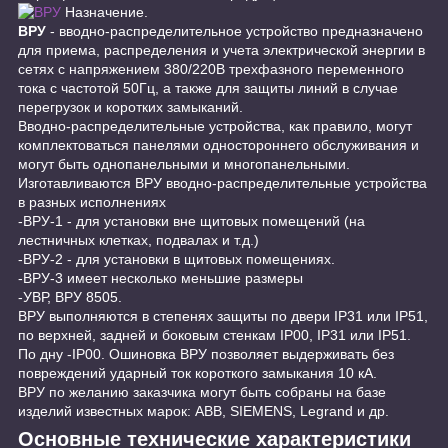
Назначение.
ВРУ
- вводно-распределительное устройство предназначено
для приема, распределения и учета электрической энергии в
сетях с напряжением 380/220В трехфазного переменного
тока с частотой 50Гц, а также для защиты линий в случае
перегрузок и коротких замыканий.
Вводно-распределительные устройства, как правило, могут
комплектоваться панелями одностороннего обслуживания и
могут быть однопанельными и многопанельными.
Изготавливаются ВРУ вводно-распределительные устройства
в разных исполнениях
-ВРУ-1 - для установки вне щитовых помещений (на
лестничных клетках, подвалах и т.д.)
-ВРУ-2 - для установки в щитовых помещениях.
-ВРУ-3 имеет несколько меньшие размеры
-УВР, ВРУ 8505.
ВРУ выполняются в степенях защиты по двери IP31 или IP51,
по верхней, задней и боковым стенкам IP00, IP31 или IP51.
По дну -IP00. Ошиновка ВРУ позволяет выдерживать без
повреждений ударный ток короткого замыкания 10 кА.
ВРУ по желанию заказчика могут быть собраны на базе
изделий известных марок: ABB, SIEMENS, Legrand и др.
Основные технические характеристики