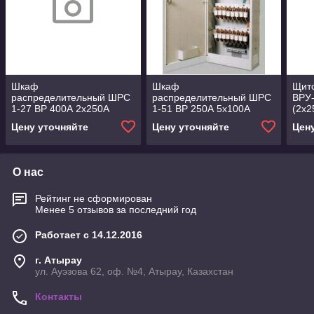
Шкаф
Шкаф
Щит
распределительный ШРС
распределительный ШРС
ВРУ-
1-27 ВР 400А 2х250А
1-51 ВР 250А 5х100А
(2х2
5х100А
Цену уточняйте
Цену уточняйте
Цен
О нас
Рейтинг не сформирован
Менее 5 отзывов за последний год
Работает с 14.12.2016
г. Атырау
ул. Ауэзова 62, оф. №4, Атырау, Казахстан
Контакты