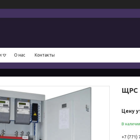
и
О нас
Контакты
ЩРС 
Цену у
В наличи
+7 (771)