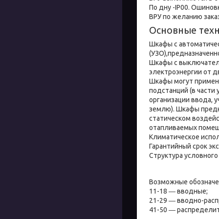
По дну -IP00. Ошино
ВРУ по желанию заказ
Основные техн
Шкафы с автоматиче
(УЗО),предназначенн
Шкафы с выключател
электроэнергии от дв
Шкафы могут примен
подстанций (в части
организации ввода, у
землю). Шкафы предн
статическом воздейс
отапливаемых помещен
Климатическое испол
Гарантийный срок экс
Структура условного
Возможные обозначен
11-18 ― вводные;
21-29 ― вводно-рас
41-50 ― распредели