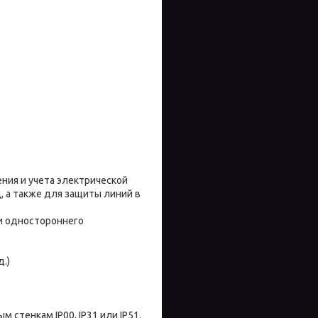
ия и учета электрической
, а также для защиты линий в
и одностороннего
.)
 стенкам IP00, IP31 или IP51.