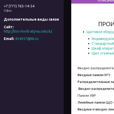
Описани
+7 (771) 765-14-54
Офис
ПРОИ
http://too-involt-atyrau.satu.kz
Щитовое обору
Индивидуаль
454057@bk.ru
Стандартной
Шкаф операт
Щит этажны
Вводно-распределител
Вводные панели
ВРУ
Распределительные п
Вводно-распределите
Панели УВР
Линейные панели ЩО-
Вводные и вводно-ли