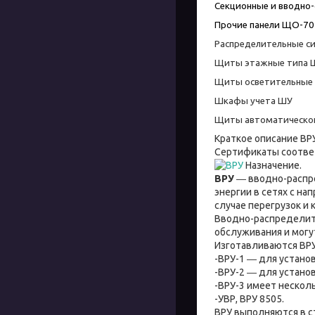
Секционные и вводно
Прочие панели ЩО-70
Распределительные с
Щиты этажные типа 
Щиты осветительные 
Шкафы учета ШУ
Щиты автоматического
Краткое описание ВР
Сертификаты соотве
Назначение.
ВРУ
― вводно-распре
энергии в сетях с на
случае перегрузок и 
Вводно-распределите
обслуживания и мог
Изготавливаются ВР
-ВРУ-1 ― для установ
-ВРУ-2 ― для устано
-ВРУ-3 имеет нескол
-УВР, ВРУ 8505.
ВРУ выполняются в ст