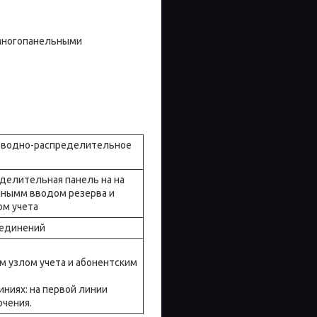
 многопанельными
делительная панель на на
учнымм вводом резерва и
ом учета
м узлом учета и абонентским
иниях: на первой линии
ючения.