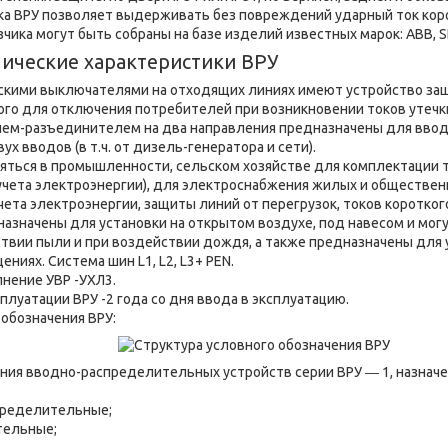
вка ВРУ позволяет выдерживать без повреждений ударный ток коро
чика могут быть собраны на базе изделий известных марок: ABB, SI
ические характеристики ВРУ
скими выключателями на отходящих линиях имеют устройство за
ого для отключения потребителей при возникновении токов утечк
ем-разъединителем на два направления предназначены для ввод
ух вводов (в т.ч. от дизель-генератора и сети).
яться в промышленности, сельском хозяйстве для комплектации
 учета электроэнергии), для электроснабжения жилых и общественн
чета электроэнергии, защиты линий от перегрузок, токов коротког
азначены для установки на открытом воздухе, под навесом и мог
твии пыли и при воздействии дождя, а также предназначены для у
иях. Система шин L1, L2, L3+ PEN.
нение УВР -УХЛ3.
плуатации ВРУ -2 года со дня ввода в эксплуатацию.
 обозначения ВРУ:
ия вводно-распределительных устройств серии ВРУ ― 1, назначе
пределительные;
тельные;