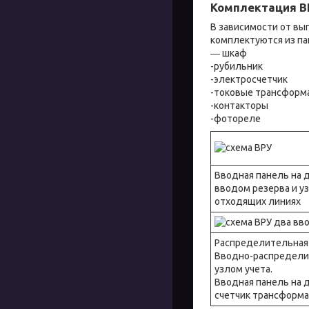
Комплектация В
В зависимости от вы
комплектуются из п
― шкаф
-рубильник
-электросчетчик
-токовые трансформ
-контакторы
-фотореле
Вводная панель на 
вводом резерва и уз
отходящих линиях
Распределительная 
Вводно-распределит
узлом учета.
Вводная панель на д
счетчик трансформа