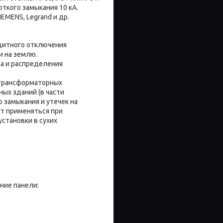
ткого замыкания 10 кА.
EMENS, Legrand и др.
щитного отключения
и на землю.
а и распределения
 трансформаторных
ых зданий (в части
о замыкания и утечек на
ут применяться при
становки в сухих
ние панели: