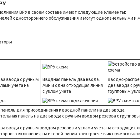
РУ
полнения ВРУ в своем составе имеют следующие элементы:
анелей одностороннего обслуживания и могут однопанельными и
аторы
два ввода с ручным
Вводная панель два ввода,
Вводно-распре
лами учета на
АВР и одна отходящая линия
два ввода с р
с узлом учета
групповым узл
панель для присоединения к вводной панели на два ввода.
ельная панель на два ввода с ручным вводом резерва с групповы
ва ввода с ручным вводом резерва и узлами учета на отходящих л
торного включения, на второй линии электросчетчик прямого вкл