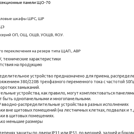
-секционные панели ЩО-70
иловые шкафы ШРС, ШР
ЩЭ
серий ОП, ОЩ, ОЩВ, УОЩВ, ЯОУ.
 переключения на резерв типа ЩАП., АВР
У, технические характеристики
тствия на продукцию
делительное устройство предназначено для приема, распределен
пряжением 380/220В трехфазного переменного тока с частотой 50Гц
коротких замыканий.
льные устройства, как правило, могут комплектоваться панелям
ут быть однопанельными и многопанельными.
У вводно-распределительные устройства в разных исполнениях
ки вне щитовых помещений (на лестничных клетках, подвалах и т.д
вки в щитовых помещениях.
ько меньшие размеры
епенях защиты по двери IP31 или IP51, по верхней, задней и боковым