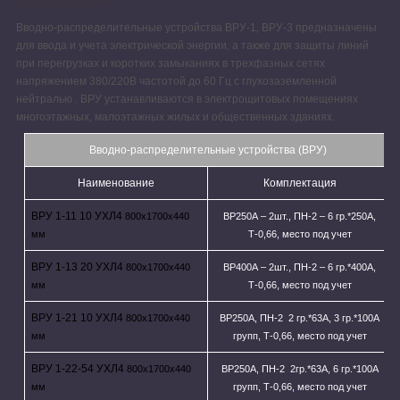
устройства (ВРУ).
Вводно-распределительные устройства ВРУ-1, ВРУ-3 предназначены
для ввода и учета электрической энергии, а также для защиты линий
при перегрузках и коротких замыканиях в трехфазных сетях
напряжением 380/220В частотой до 60 Гц с глухозаземленной
нейтралью . ВРУ устанавливаются в электрощитовых помещениях
многоэтажных, малоэтажных жилых и общественных зданиях.
Вводно-распределительные устройства (ВРУ)
Наименование
Комплектация
ВРУ 1-11 10 УХЛ4
800х1700х440
ВР250А – 2шт., ПН-2 – 6 гр.*250А,
мм
Т-0,66, место под учет
ВРУ 1-13 20 УХЛ4
800х1700х440
ВР400А – 2шт., ПН-2 – 6 гр.*400А,
мм
Т-0,66, место под учет
ВРУ 1-21 10 УХЛ4
800х1700х440
ВР250А, ПН-2 2 гр.*63А, 3 гр.*100А
мм
групп, Т-0,66, место под учет
ВРУ 1-22-54 УХЛ4
800х1700х440
ВР250А, ПН-2 2гр.*63А, 6 гр.*100А
мм
групп, Т-0,66, место под учет