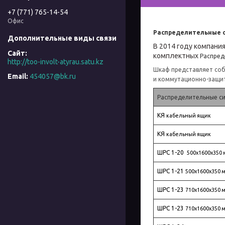
+7 (771) 765-14-54
Офис
Распределительные с
В 2014 году компани
комплектных
Распред
http://too-involt-atyrau.satu.kz
Шкаф представляет соб
454057@bk.ru
и коммутационно-защи
Распределительные си
КЯ
кабельный ящик
КЯ
кабельный ящик
ШРС 1-20
500х1600х350
ШРС 1-21
500х1600х350 
ШРС 1-23
710х1600х350 
ШРС 1-23
710х1600х350 