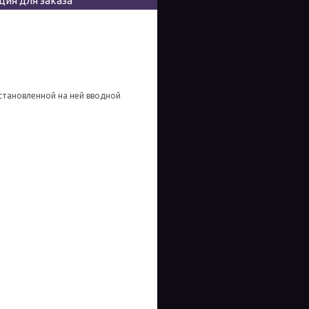
ия для заказа
становленной на ней вводной