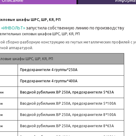
Описание
Информац
иловые шкафы ШРС, ШР, КЯ, РП
я
«ИНВОЛЬТ»
запустила собственную линию по производству
елительных силовых шкафов ШРС, ШР, КЯ, РП
ой сборно-разборную конструкцию из гнутых металлических профилей с у
тной аппаратурой.
ловые шкафы ШРС, ШР, КЯ, РП
Предохранители 4 группы*250A
Предохранители 4 группы*400A
Вводной рубильник ВР 250А, предохранители 5*63А
 мм
Вводной рубильник ВР 250А, предохранители 5*100А
мм
Вводной рубильник ВР 250А, предохранители 8*100А
мм
Вводной рубильник ВР 250А, предохранители 8*63А
мм