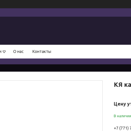
и
О нас
Контакты
КЯ к
Цену у
В наличи
+7 (771)