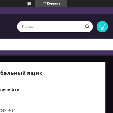
Корзина
абельный ящик
точняйте
и
 765-14-54