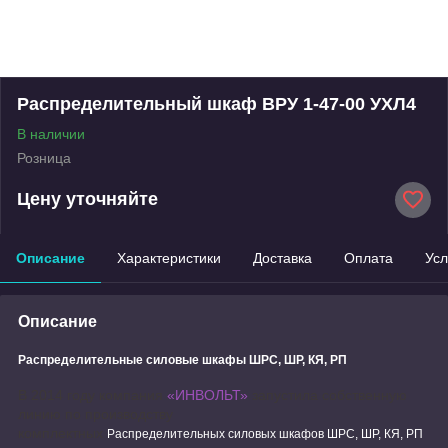
Распределительный шкаф ВРУ 1-47-00 УХЛ4
В наличии
Розница
Цену уточняйте
Описание
Характеристики
Доставка
Оплата
Усл
Описание
Распределительные силовые шкафы ШРС, ШР, КЯ, РП
В 2014 году компания
«ИНВОЛЬТ»
запустила собственную
линию по производству
комплектных
Распределительных силовых шкафов ШРС, ШР, КЯ, РП