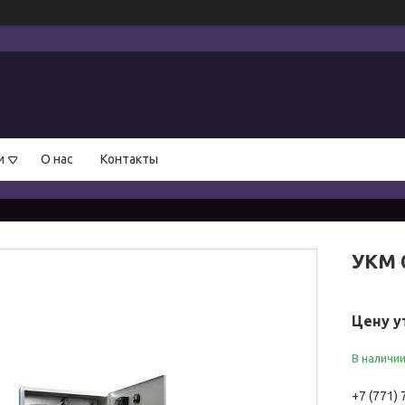
и
О нас
Контакты
УКМ 0
Цену у
В наличи
+7 (771)