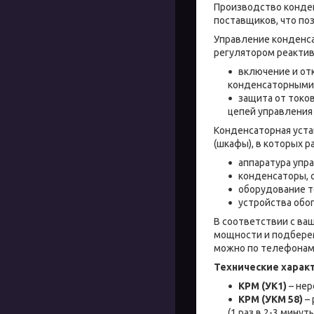
Производство конден
поставщиков, что по
Управление конденс
регулятором реакти
включение и от
конденсаторными 
защита от токо
цепей управления
Конденсаторная уста
(шкафы), в которых 
аппаратура упра
конденсаторы, 
оборудование т
устройства обог
В соответствии с в
мощности и подберем
можно по телефонам 
Технические характ
КРМ (УК1)
– нер
КРМ (УКМ 58)
– 
(1 раз в 2-3 минуты