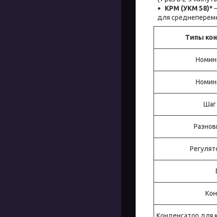
КРМ (УКМ 58)*
–
для среднеперемен
Типы ко
Номин
Номин
Шаг
Разнов
Регулят
Кон
Конденсатор для 