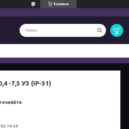
Корзина
,4 -7,5 У3 (IP-31)
точняйте
и
 765-14-54