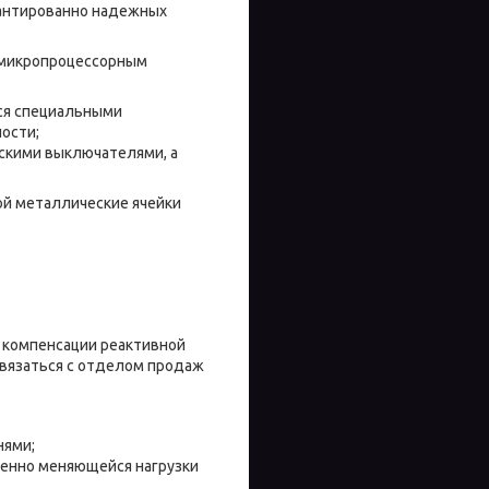
рантированно надежных
 микропроцессорным
ся специальными
ости;
скими выключателями, а
ой металлические ячейки
 компенсации реактивной
Связаться с отделом продаж
нями;
енно меняющейся нагрузки