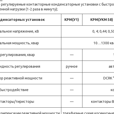
 регулируемые контакторные конденсаторные установки с быстр
ной нагрузки (1-2 раза в минуту);
нденсаторных установок
КРМ(У1)
КРМ(УКМ 58)
альное напряжение, кВ
0, 4; 0,44; 0,5
альная мощность, квар
10…1300 кв
 регулирования, квар
—
идность регулирования
ручное
ав
ор реактивной мощности
—
DCRK "
Быстродействие
—
к
такторы/тиристоры
—
контакторы BF
компенсации реактивной мощности
трехфазные сухие косинусные