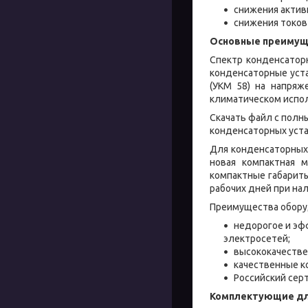
снижения актив
снижения токов 
Основные преимущ
Спектр конденсатор
конденсаторные уста
(УКМ 58) на напряже
климатическом испол
Скачать файл с полн
конденсаторных устан
Для конденсаторных 
новая компактная м
компактные габариты
рабочих дней при на
Преимущества оборуд
недорогое и эф
электросетей;
высококачестве
качественные к
Российский сер
Комплектующие дл