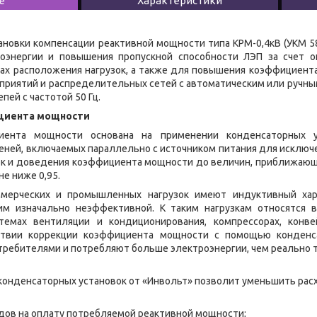
е
Характеристики
ановки компенсации реактивной мощности типа КРМ-0,4кВ (УКМ 5
оэнергии и повышения пропускной способности ЛЭП за счет 
тах расположения нагрузок, а также для повышения коэффициент
риятий и распределительных сетей с автоматическим или ручны
ей с частотой 50 Гц.
циента мощности
иента мощности основана на применении конденсаторных у
еней, включаемых параллельно с источником питания для исключ
ок и доведения коэффициента мощности до величин, приближающ
е ниже 0,95.
ммерческих и промышленных нагрузок имеют индуктивный хар
им изначально неэффективной. К таким нагрузкам относятся 
емах вентиляции и кондиционирования, компрессорах, конвей
тствии коррекции коэффициента мощности с помощью конденс
ребителями и потребляют больше электроэнергии, чем реально т
онденсаторных установок от «Инвольт» позволит уменьшить расх
дов на оплату потребляемой реактивной мощности;