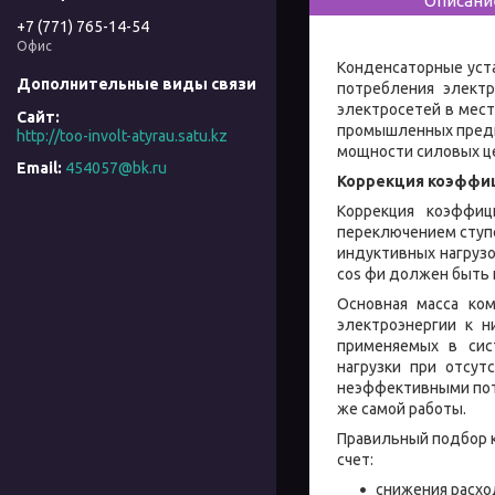
Описани
+7 (771) 765-14-54
Офис
Конденсаторные уст
потребления электр
электросетей в мес
промышленных предп
http://too-involt-atyrau.satu.kz
мощности силовых цеп
454057@bk.ru
Коррекция коэффи
Коррекция коэффиц
переключением ступ
индуктивных нагруз
cos фи должен быть н
Основная масса ко
электроэнергии к н
применяемых в сист
нагрузки при отсу
неэффективными пот
же самой работы.
Правильный подбор к
счет:
снижения расхо