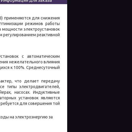
Информация для заказа
8) применяются для снижения
оптимизации режимов работы
а мощности электроустановок
м регулированием реактивной
становок с автоматическим
ения нежелательного влияния
ихся к 100%. Среднесуточный
актер, что делает передачу
все типы электродвигателей,
ерах, насосах. Индуктивные
аторных установок являются
ребуется для совершения той
оды на электроэнергию за