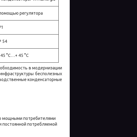
 помощью регулятора
У1
IP 54
- 45 °С…+ 45 °С
еобходимость в модернизации
инфраструктуры бесполезных
изводственные конденсаторные
обо мощными потребителями
ри постоянной потребляемой