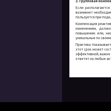
2. Групповая компе
Если располагаются
возникнет необходи
пользуется при под
Компенсация реакти
изменениям, должн
повышению или, нао
уникальные по своим
Практика показывает
этот срок может сос
эффективной, важно 
ответят на любые ак