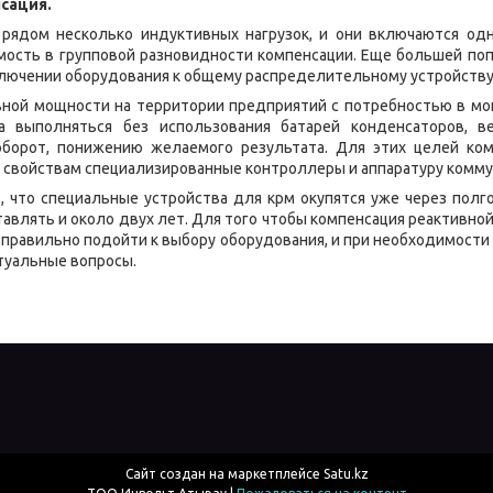
нсация.
 рядом несколько индуктивных нагрузок, и они включаются одно
мость в групповой разновидности компенсации. Еще большей поп
ключении оборудования к общему распределительному устройству
вной мощности на территории предприятий с потребностью в мо
а выполняться без использования батарей конденсаторов, 
борот, понижению желаемого результата. Для этих целей ком
 свойствам специализированные контроллеры и аппаратуру комму
, что специальные устройства для крм окупятся уже через полго
тавлять и около двух лет. Для того чтобы компенсация реактивн
правильно подойти к выбору оборудования, и при необходимост
туальные вопросы.
Сайт создан на маркетплейсе
Satu.kz