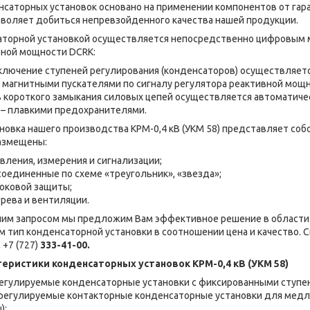
саторных установок основано на применении компонентов от га
зволяет добиться непревзойденного качества нашей продукции.
аторной установкой осуществляется непосредственно цифровым
вной мощности DCRK:
ключение ступеней регулирования (конденсаторов) осуществляет
магнитными пускателями по сигналу регулятора реактивной мощн
в короткого замыкания силовых цепей осуществляется автоматиче
 – плавкими предохранителями.
новка нашего производства КРМ-0,4 кВ (УКМ 58) представляет соб
размещены:
вления, измерения и сигнализации;
соединенные по схеме «треугольник», «звезда»;
оковой защиты;
рева и вентиляции.
ашим запросом мы предложим Вам эффективное решение в области
 тип конденсаторной установки в соотношении цена и качество. 
+7 (727)
333-41-00.
еристики конденсаторных установок КРМ-0,4 кВ (УКМ 58)
егулируемые конденсаторные установки с фиксированными ступе
регулируемые контакторные конденсаторные установки для медл
);