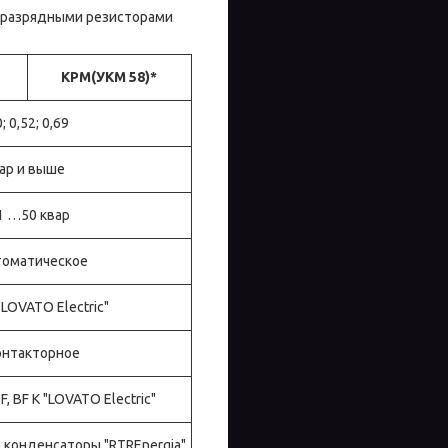
оразрядными резисторами
КРМ(УКМ 58)*
0; 0,52; 0,69
ар и выше
1 …50 квар
томатическое
LOVATO Electric"
онтакторное
, BF K "LOVATO Electric"
 конденсаторы "RTREnergia"