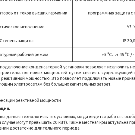
торов от токов высших гармоник
программная защита с
атическое исполнение
У3, 
Степень защиты
IP 20,
атурный рабочий режим
+5 °С…+ 45 °С / 
х подключение конденсаторной установки позволяет исключить н
троительстве новых мощностей путем снятия с существующей 
 с реактивной мощностью. Это позволяет подключать новые про
ующим электросетям без больших капитальных затрат.
енсации реактивной мощности
ация.
на данная технология в тех условиях, когда ведется работа с ос
м случае могут превышать 20 кВт). Также местная крм актуальна п
ении достаточно длительного периода.