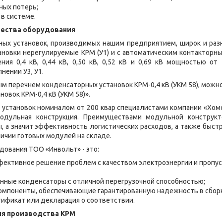
ных потерь;
в системе.
ества оборудования
ных установок, производимых нашим предприятием, широк и раз
новки нерегулируемые КРМ (У1) и с автоматическим контакторн
ния 0,4 кВ, 0,44 кВ, 0,50 кВ, 0,52 кВ и 0,69 кВ мощностью о
нении У3, У1.
ым перечнем конденсаторных установок КРМ-0,4 кВ (УКМ 58), можн
овок КРМ-0,4 кВ (УКМ 58)».
установок номиналом от 200 квар специалистами компании «Хом
одульная конструкция. Преимуществами модульной конструкт
, а значит эффективность логистических расходов, а также быстр
личии готовых модулей на складе.
ования ТОО «Инвольт» - это:
фективное решение проблем с качеством электроэнергии и пропу
нные конденсаторы с отличной перегрузочной способностью;
омпоненты, обеспечивающие гарантированную надежность в сборк
тификат или декларация о соответствии.
я производства КРМ