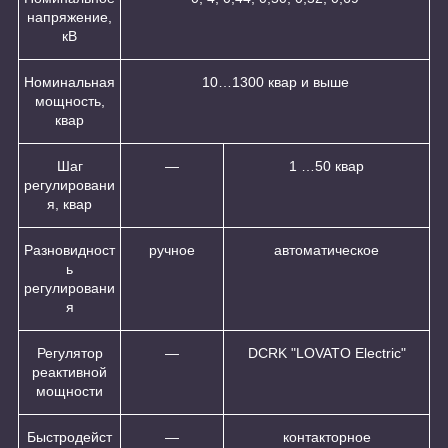
напряжение,
кВ
Номинальная
10…1300 квар и выше
мощность,
квар
Шаг
—
1 …50 квар
регулировани
я, квар
Разновидност
ручное
автоматическое
ь
регулировани
я
Регулятор
—
DCRK "LOVATO Electric"
реактивной
мощности
Быстродейст
—
контакторное