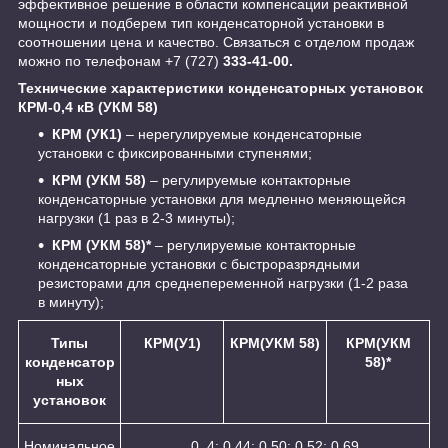
эффективное решение в области компенсации реактивной
мощности и подберем тип конденсаторной установки в
соотношении цена и качество. Связаться с отделом продаж
можно по телефонам +7 (727)
333-41-00.
Технические характеристики конденсаторных установок
КРМ-0,4 кВ (УКМ 58)
КРМ (УК1)
– нерегулируемые конденсаторные
установки с фиксированными ступенями;
КРМ (УКМ 58)
– регулируемые контакторные
конденсаторные установки для медленно меняющейся
нагрузки (1 раз в 2-3 минуты);
КРМ (УКМ 58)*
– регулируемые контакторные
конденсаторные установки с быстроразрядными
резисторами для среднепеременной нагрузки (1-2 раза
в минуту);
Типы
КРМ(У1)
КРМ(УКМ 58)
КРМ(УКМ
конденсатор
58)*
ных
установок
Номинальное
0, 4; 0,44; 0,50; 0,52; 0,69