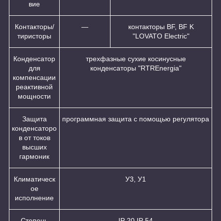
вие
Контакторы/
—
контакторы BF, BF K
тиристоры
"LOVATO Electric"
Конденсатор
трехфазные сухие косинусные
для
конденсаторы "RTREnergia"
компенсации
реактивной
мощности
Защита
программная защита с помощью регулятора
конденсаторо
в от токов
высших
гармоник
Климатическ
У3, У1
ое
исполнение
Степень
IP 20,IP 54