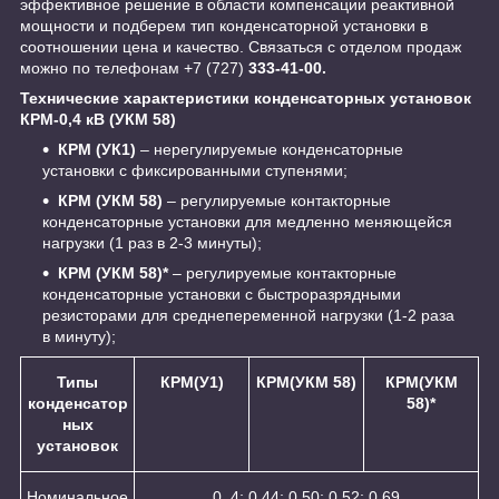
эффективное решение в области компенсации реактивной
мощности и подберем тип конденсаторной установки в
соотношении цена и качество. Связаться с отделом продаж
можно по телефонам +7 (727)
333-41-00.
Технические характеристики конденсаторных установок
КРМ-0,4 кВ (УКМ 58)
КРМ (УК1)
– нерегулируемые конденсаторные
установки с фиксированными ступенями;
КРМ (УКМ 58)
– регулируемые контакторные
конденсаторные установки для медленно меняющейся
нагрузки (1 раз в 2-3 минуты);
КРМ (УКМ 58)*
– регулируемые контакторные
конденсаторные установки с быстроразрядными
резисторами для среднепеременной нагрузки (1-2 раза
в минуту);
Типы
КРМ(У1)
КРМ(УКМ 58)
КРМ(УКМ
конденсатор
58)*
ных
установок
Номинальное
0, 4; 0,44; 0,50; 0,52; 0,69