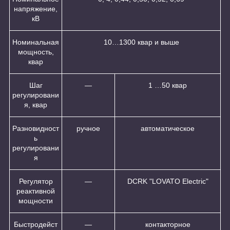
напряжение,
кВ
Номинальная
10…1300 квар и выше
мощность,
квар
Шаг
—
1 …50 квар
регулировани
я, квар
Разновидност
ручное
автоматическое
ь
регулировани
я
Регулятор
—
DCRK "LOVATO Electric"
реактивной
мощности
Быстродейст
—
контакторное