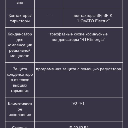
вие
Контакторы/
—
контакторы BF, BF K
тиристоры
"LOVATO Electric"
Конденсатор
трехфазные сухие косинусные
для
конденсаторы "RTREnergia"
компенсации
реактивной
мощности
Защита
программная защита с помощью регулятора
конденсаторо
в от токов
высших
гармоник
Климатическ
У3, У1
ое
исполнение
Степень
IP 20,IP 54