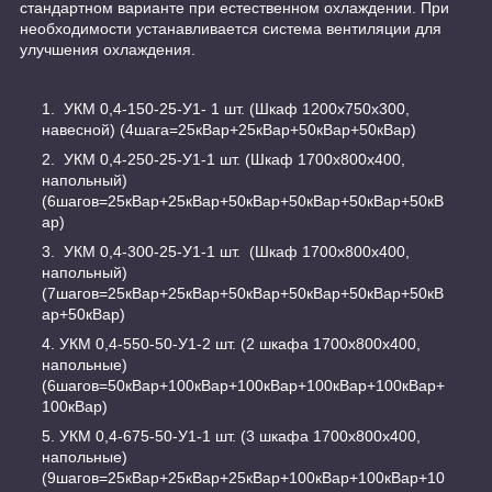
стандартном варианте при естественном охлаждении. При
необходимости устанавливается система вентиляции для
улучшения охлаждения.
УКМ 0,4-150-25-У1- 1 шт. (Шкаф 1200х750х300,
навесной) (4шага=25кВар+25кВар+50кВар+50кВар)
УКМ 0,4-250-25-У1-1 шт. (Шкаф 1700х800х400,
напольный)
(6шагов=25кВар+25кВар+50кВар+50кВар+50кВар+50кВ
ар)
УКМ 0,4-300-25-У1-1 шт. (Шкаф 1700х800х400,
напольный)
(7шагов=25кВар+25кВар+50кВар+50кВар+50кВар+50кВ
ар+50кВар)
УКМ 0,4-550-50-У1-2 шт. (2 шкафа 1700х800х400,
напольные)
(6шагов=50кВар+100кВар+100кВар+100кВар+100кВар+
100кВар)
УКМ 0,4-675-50-У1-1 шт. (3 шкафа 1700х800х400,
напольные)
(9шагов=25кВар+25кВар+25кВар+100кВар+100кВар+10