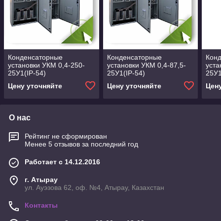
Конденсаторные
Конденсаторные
Кон
установки УКМ 0,4-250-
установки УКМ 0,4-87,5-
уста
25У1(IP-54)
25У1(IP-54)
25У1
Цену уточняйте
Цену уточняйте
Цен
О нас
Рейтинг не сформирован
Менее 5 отзывов за последний год
Работает с 14.12.2016
г. Атырау
ул. Ауэзова 62, оф. №4, Атырау, Казахстан
Контакты