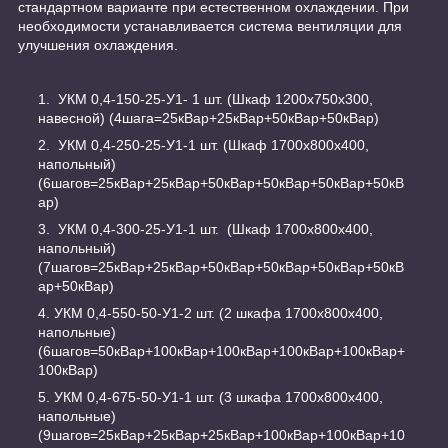
стандартном варианте при естественном охлаждении. При
необходимости устанавливается система вентиляции для
улучшения охлаждения.
УКМ 0,4-150-25-У1- 1 шт. (Шкаф 1200х750х300,
навесной) (4шага=25кВар+25кВар+50кВар+50кВар)
УКМ 0,4-250-25-У1-1 шт. (Шкаф 1700х800х400,
напольный)
(6шагов=25кВар+25кВар+50кВар+50кВар+50кВар+50кВ
ар)
УКМ 0,4-300-25-У1-1 шт. (Шкаф 1700х800х400,
напольный)
(7шагов=25кВар+25кВар+50кВар+50кВар+50кВар+50кВ
ар+50кВар)
УКМ 0,4-550-50-У1-2 шт. (2 шкафа 1700х800х400,
напольные)
(6шагов=50кВар+100кВар+100кВар+100кВар+100кВар+
100кВар)
УКМ 0,4-675-50-У1-1 шт. (3 шкафа 1700х800х400,
напольные)
(9шагов=25кВар+25кВар+25кВар+100кВар+100кВар+10