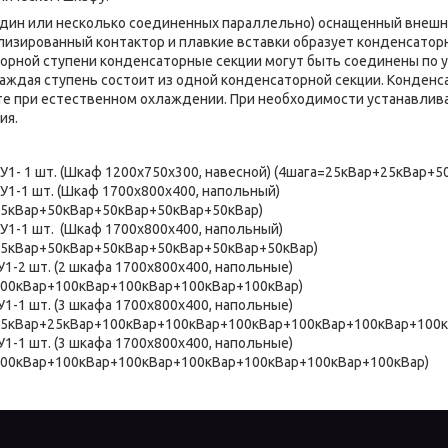
 или несколько соединенных параллельно) оснащенный внешн
лизированный контактор и плавкие вставки образует конденсато
рной ступени конденсаторные секции могут быть соединены по у
аждая ступень состоит из одной конденсаторной секции. Конденс
е при естественном охлаждении. При необходимости устанавлив
ния.
-У1- 1 шт. (Шкаф 1200х750х300, навесной) (4шага=25кВар+25кВар+5
У1-1 шт. (Шкаф 1700х800х400, напольный)
25кВар+50кВар+50кВар+50кВар+50кВар)
-У1-1 шт. (Шкаф 1700х800х400, напольный)
25кВар+50кВар+50кВар+50кВар+50кВар+50кВар)
У1-2 шт. (2 шкафа 1700х800х400, напольные)
100кВар+100кВар+100кВар+100кВар+100кВар)
У1-1 шт. (3 шкафа 1700х800х400, напольные)
25кВар+25кВар+100кВар+100кВар+100кВар+100кВар+100кВар+100к
У1-1 шт. (3 шкафа 1700х800х400, напольные)
100кВар+100кВар+100кВар+100кВар+100кВар+100кВар+100кВар)