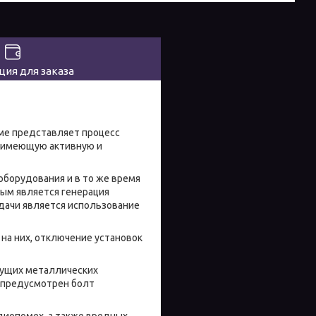
ия для заказа
представляет процесс
, имеющую активную и
рудования и в то же время
ным является генерация
дачи является использование
на них, отключение установок
ущих металлических
е предусмотрен болт
иопомех, а также вредных