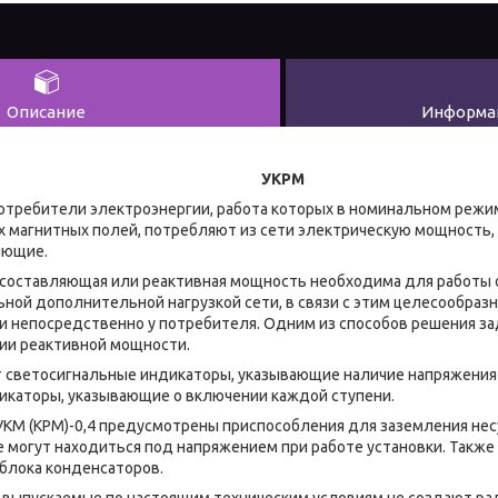
Описание
Информац
УКРМ
электроэнергии, работа которых в номинальном режиме 
 магнитных полей, потребляют из сети электрическую мощность
яющие.
ляющая или реактивная мощность необходима для работы обо
ной дополнительной нагрузкой сети, в связи с этим целесообраз
 непосредственно у потребителя. Одним из способов решения за
ии реактивной мощности.
 светосигнальные индикаторы, указывающие наличие напряжения 
дикаторы, указывающие о включении каждой ступени.
КРМ)-0,4 предусмотрены приспособления для заземления нес
е могут находиться под напряжением при работе установки. Такж
блока конденсаторов.
ускаемые по настоящим техническим условиям не создают рад