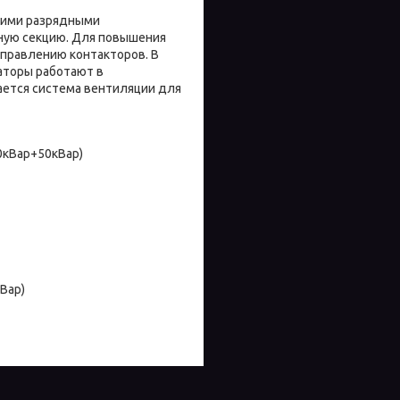
ими разрядными
рную секцию. Для повышения
правлению контакторов. В
аторы работают в
ается система вентиляции для
0кВар+50кВар)
Вар)