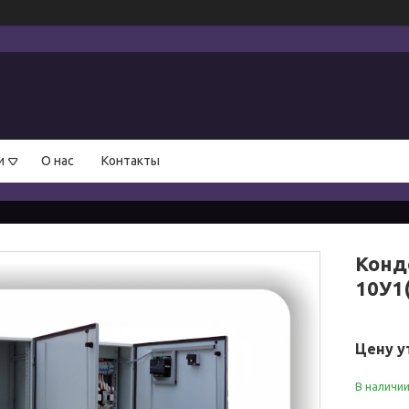
и
О нас
Контакты
Конд
10У1(
Цену у
В наличи