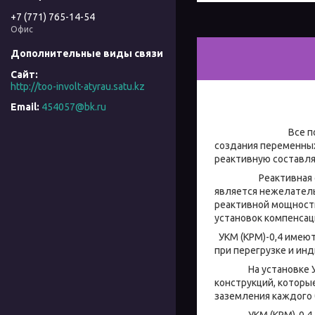
+7 (771) 765-14-54
Офис
http://too-involt-atyrau.satu.kz
454057@bk.ru
Все потребители 
создания переменных
реактивную составл
Реактивная состав
является нежелатель
реактивной мощности
установок компенсац
УКМ (КРМ)-0,4 имеют
при перегрузке и ин
На установке УКМ (
конструкций, которы
заземления каждого 
УКМ (КРМ)-0,4, вып