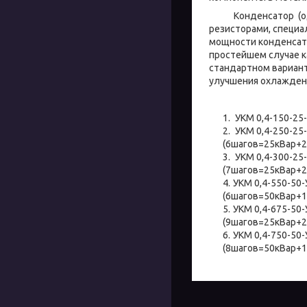
Конденсатор (один
резисторами, специа
мощности конденсато
простейшем случае к
стандартном вариант
улучшения охлажде
УКМ 0,4-150-25
УКМ 0,4-250-25-
(6шагов=25кВар+
УКМ 0,4-300-25
(7шагов=25кВар+
УКМ 0,4-550-50-
(6шагов=50кВар+
УКМ 0,4-675-50-
(9шагов=25кВар+
УКМ 0,4-750-50-
(8шагов=50кВар+