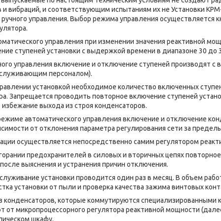
 и вибраций, и соответствующим испытаниям их не Установки КРМ-
 ручного управления. Выбор режима управления осуществляется 
улятора.
ческого управления при изменении значения реактивной мощн
ние ступеней установки с выдержкой времени в диапазоне 30 до 3
управления включение и отключение ступеней производят с 
бслуживающим персоналом).
ении установкой необходимое количество включенных ступен
ра. Запрещается проводить повторное включение ступеней установ
 избежание выхода из строя конденсаторов.
ме автоматического управления включение и отключение конд
исимости от отклонения параметра регулирования сети за предел
 осуществляется непосредственно самим регулятором реакт
орании предохранителей в силовых и вторичных цепях повторно
после выяснения и устранения причин отключения.
ивание установки проводится один раз в месяц. В объем работ
стка установки от пыли и проверка качества зажима винтовых 
из конденсаторов, которые коммутируются специализированными 
т от микропроцессорного регулятора реактивной мощности (далее
лическом шкафу.