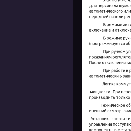
для персонала шумов
автоматического или
передней панели рег
В режиме автомати
включение и отключе
В режиме ручного 
(программируется о
При ручном управл
показаниям регулято
После отключения во
При работе в режи
автоматически в зав
Логика коммутации
мощности. При перег
производить только 
Техническое обслуж
внешний осмотр, очи
Установка состоит 
управления поступаю
компоненты в метал