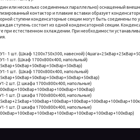
 или несколько соединенных параллельно) оснащенный внешн
лизированный контактор и плавкие вставки образует конденсато
рной ступени конденсаторные секции могут быть соединены по у
аждая ступень состоит из одной конденсаторной секции. Конденс
е при естественном охлаждении. При необходимости устанавлив
ния.
-У1- 1 шт. (Шкаф 1200х750х300, навесной) (4шага=25кВар+25кВар+5
У1-1 шт. (Шкаф 1700х800х400, напольный)
25кВар+50кВар+50кВар+50кВар+50кВар)
-У1-1 шт. (Шкаф 1700х800х400, напольный)
25кВар+50кВар+50кВар+50кВар+50кВар+50кВар)
У1-2 шт. (2 шкафа 1700х800х400, напольные)
100кВар+100кВар+100кВар+100кВар+100кВар)
У1-1 шт. (3 шкафа 1700х800х400, напольные)
25кВар+25кВар+100кВар+100кВар+100кВар+100кВар+100кВар+100к
У1-1 шт. (3 шкафа 1700х800х400, напольные)
100кВар+100кВар+100кВар+100кВар+100кВар+100кВар+100кВар)