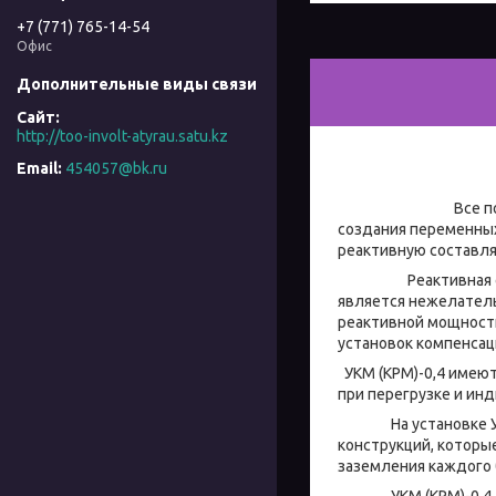
+7 (771) 765-14-54
Офис
http://too-involt-atyrau.satu.kz
454057@bk.ru
Все потребители 
создания переменных
реактивную составл
Реактивная состав
является нежелатель
реактивной мощности
установок компенсац
УКМ (КРМ)-0,4 имеют
при перегрузке и ин
На установке УКМ (
конструкций, которы
заземления каждого 
УКМ (КРМ)-0,4, вып