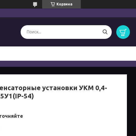
Корзина
енсаторные установки УКМ 0,4-
5У1(IP-54)
точняйте
и