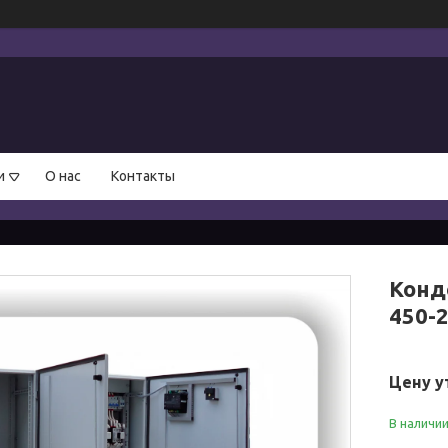
и
О нас
Контакты
Конд
450-2
Цену у
В наличи