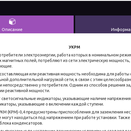
Описание
Информац
УКРМ
электроэнергии, работа которых в номинальном режиме 
 магнитных полей, потребляют из сети электрическую мощность
яющие.
ляющая или реактивная мощность необходима для работы обо
ной дополнительной нагрузкой сети, в связи с этим целесообраз
 непосредственно у потребителя. Одним из способов решения за
ии реактивной мощности.
 светосигнальные индикаторы, указывающие наличие напряжения 
дикаторы, указывающие о включении каждой ступени.
КРМ)-0,4 предусмотрены приспособления для заземления нес
е могут находиться под напряжением при работе установки. Такж
блока конденсаторов.
ускаемые по настоящим техническим условиям не создают рад