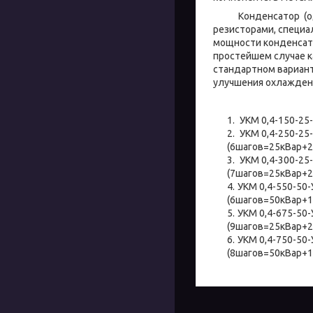
Конденсатор (один
резисторами, специа
мощности конденсато
простейшем случае к
стандартном вариант
улучшения охлажде
УКМ 0,4-150-25
УКМ 0,4-250-25-
(6шагов=25кВар+
УКМ 0,4-300-25
(7шагов=25кВар+
УКМ 0,4-550-50-
(6шагов=50кВар+
УКМ 0,4-675-50-
(9шагов=25кВар+
УКМ 0,4-750-50-
(8шагов=50кВар+