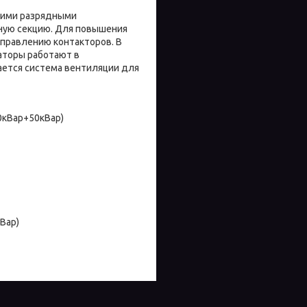
ими разрядными
рную секцию. Для повышения
правлению контакторов. В
аторы работают в
ается система вентиляции для
0кВар+50кВар)
Вар)