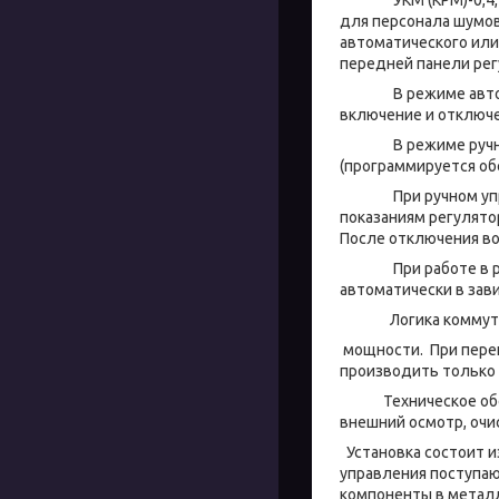
для персонала шумов
автоматического или
передней панели рег
В режиме автомати
включение и отключе
В режиме ручного 
(программируется о
При ручном управл
показаниям регулято
После отключения во
При работе в режи
автоматически в зав
Логика коммутации
мощности. При перег
производить только 
Техническое обслуж
внешний осмотр, очи
Установка состоит 
управления поступаю
компоненты в метал