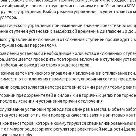
 и вибраций, и соответствующим испытаниям их не Установки КРМ-
 ручного управления. Выбор режима управления осуществляется 
улятора.
ческого управления при изменении значения реактивной мощн
ние ступеней установки с выдержкой времени в диапазоне 30 до 3
управления включение и отключение ступеней производят с 
бслуживающим персоналом).
ении установкой необходимое количество включенных ступен
ра. Запрещается проводить повторное включение ступеней установ
 избежание выхода из строя конденсаторов.
ме автоматического управления включение и отключение конд
исимости от отклонения параметра регулирования сети за предел
 осуществляется непосредственно самим регулятором реакт
орании предохранителей в силовых и вторичных цепях повторно
после выяснения и устранения причин отключения.
ивание установки проводится один раз в месяц. В объем работ
стка установки от пыли и проверка качества зажима винтовых 
из конденсаторов, которые коммутируются специализированными 
т от микропроцессорного регулятора реактивной мощности (далее
лическом шкафу.