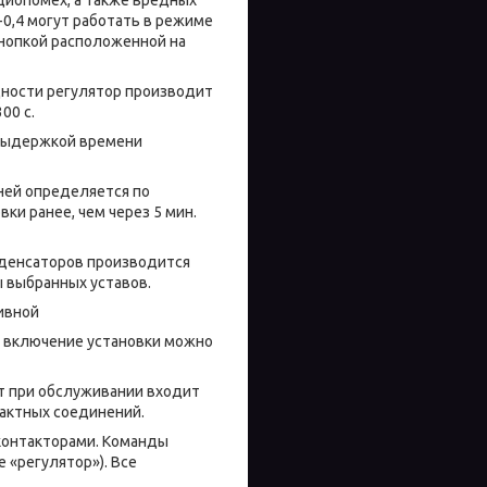
0,4 могут работать в режиме
кнопкой расположенной на
ости регулятор производит
00 с.
выдержкой времени
ей определяется по
ки ранее, чем через 5 мин.
енсаторов производится
ы выбранных уставов.
ивной
е включение установки можно
 при обслуживании входит
контактных соединений.
контакторами. Команды
 «регулятор»). Все