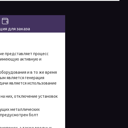
ия для заказа
представляет процесс
, имеющую активную и
рудования и в то же время
ным является генерация
дачи является использование
на них, отключение установок
ущих металлических
е предусмотрен болт
иопомех, а также вредных