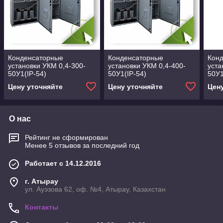
Конденсаторные
Конденсаторные
Кон
установки УКМ 0,4-300-
установки УКМ 0,4-400-
уста
50У1(IP-54)
50У1(IP-54)
50У1
Цену уточняйте
Цену уточняйте
Цен
О нас
Рейтинг не сформирован
Менее 5 отзывов за последний год
Работает с 14.12.2016
г. Атырау
ул. Ауэзова 62, оф. №4, Атырау, Казахстан
Контакты