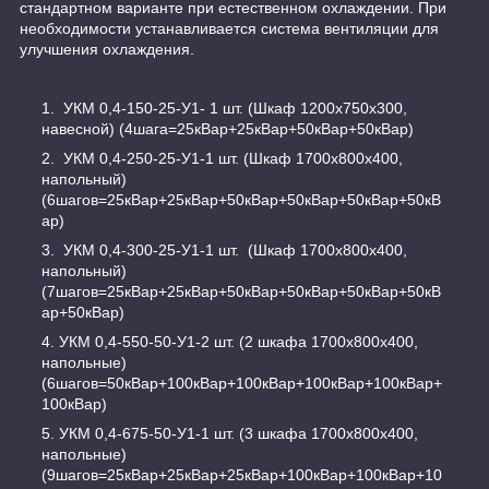
стандартном варианте при естественном охлаждении. При
необходимости устанавливается система вентиляции для
улучшения охлаждения.
УКМ 0,4-150-25-У1- 1 шт. (Шкаф 1200х750х300,
навесной) (4шага=25кВар+25кВар+50кВар+50кВар)
УКМ 0,4-250-25-У1-1 шт. (Шкаф 1700х800х400,
напольный)
(6шагов=25кВар+25кВар+50кВар+50кВар+50кВар+50кВ
ар)
УКМ 0,4-300-25-У1-1 шт. (Шкаф 1700х800х400,
напольный)
(7шагов=25кВар+25кВар+50кВар+50кВар+50кВар+50кВ
ар+50кВар)
УКМ 0,4-550-50-У1-2 шт. (2 шкафа 1700х800х400,
напольные)
(6шагов=50кВар+100кВар+100кВар+100кВар+100кВар+
100кВар)
УКМ 0,4-675-50-У1-1 шт. (3 шкафа 1700х800х400,
напольные)
(9шагов=25кВар+25кВар+25кВар+100кВар+100кВар+10