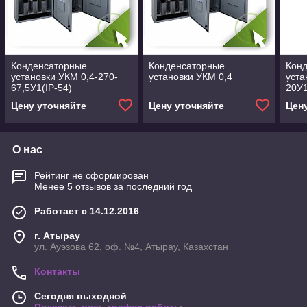
Конденсаторные
Конденсаторные
Кон
установки УКМ 0,4-270-
установки УКМ 0,4
уста
67,5У1(IP-54)
20У1
Цену уточняйте
Цену уточняйте
Цен
О нас
Рейтинг не сформирован
Менее 5 отзывов за последний год
Работает с 14.12.2016
г. Атырау
ул. Ауэзова 62, оф. №4, Атырау, Казахстан
Контакты
Сегодня выходной