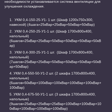
необходимости устанавливается система вентиляции для
улучшения охлаждения.
УКМ 0,4-150-25-У1- 1 шт. (Шкаф 1200х750х300,
навесной) (4шага=25кВар+25кВар+50кВар+50кВар)
УКМ 0,4-250-25-У1-1 шт. (Шкаф 1700х800х400,
напольный)
(6шагов=25кВар+25кВар+50кВар+50кВар+50кВар+50кВ
ар)
УКМ 0,4-300-25-У1-1 шт. (Шкаф 1700х800х400,
напольный)
(7шагов=25кВар+25кВар+50кВар+50кВар+50кВар+50кВ
ар+50кВар)
УКМ 0,4-550-50-У1-2 шт. (2 шкафа 1700х800х400,
напольные)
(6шагов=50кВар+100кВар+100кВар+100кВар+100кВар+
100кВар)
УКМ 0,4-675-50-У1-1 шт. (3 шкафа 1700х800х400,
напольные)
(9шагов=25кВар+25кВар+25кВар+100кВар+100кВар+10
0кВар+100кВар+100кВар+100кВар)