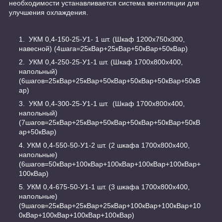
необходимости устанавливается система вентиляции для
улучшения охлаждения.
УКМ 0,4-150-25-У1- 1 шт. (Шкаф 1200х750х300,
навесной) (4шага=25кВар+25кВар+50кВар+50кВар)
УКМ 0,4-250-25-У1-1 шт. (Шкаф 1700х800х400,
напольный)
(6шагов=25кВар+25кВар+50кВар+50кВар+50кВар+50кВ
ар)
УКМ 0,4-300-25-У1-1 шт. (Шкаф 1700х800х400,
напольный)
(7шагов=25кВар+25кВар+50кВар+50кВар+50кВар+50кВ
ар+50кВар)
УКМ 0,4-550-50-У1-2 шт. (2 шкафа 1700х800х400,
напольные)
(6шагов=50кВар+100кВар+100кВар+100кВар+100кВар+
100кВар)
УКМ 0,4-675-50-У1-1 шт. (3 шкафа 1700х800х400,
напольные)
(9шагов=25кВар+25кВар+25кВар+100кВар+100кВар+10
0кВар+100кВар+100кВар+100кВар)