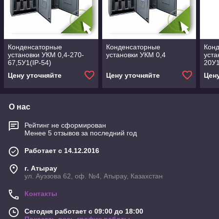
Конденсаторные
Конденсаторные
Кон
установки УКМ 0,4-270-
установки УКМ 0,4
уста
67,5У1(IP-54)
20У1
Цену уточняйте
Цену уточняйте
Цен
О нас
Рейтинг не сформирован
Менее 5 отзывов за последний год
Работает с 14.12.2016
г. Атырау
ул. Ауэзова 62, оф. №4, Атырау, Казахстан
Контакты
Сегодня работает с 09:00 до 18:00