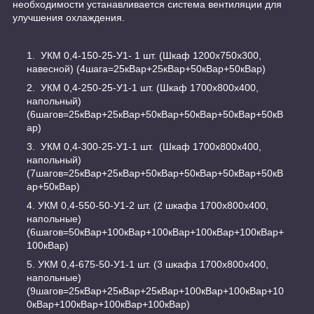
необходимости устанавливается система вентиляции для
улучшения охлаждения.
УКМ 0,4-150-25-У1- 1 шт. (Шкаф 1200х750х300,
навесной) (4шага=25кВар+25кВар+50кВар+50кВар)
УКМ 0,4-250-25-У1-1 шт. (Шкаф 1700х800х400,
напольный)
(6шагов=25кВар+25кВар+50кВар+50кВар+50кВар+50кВ
ар)
УКМ 0,4-300-25-У1-1 шт. (Шкаф 1700х800х400,
напольный)
(7шагов=25кВар+25кВар+50кВар+50кВар+50кВар+50кВ
ар+50кВар)
УКМ 0,4-550-50-У1-2 шт. (2 шкафа 1700х800х400,
напольные)
(6шагов=50кВар+100кВар+100кВар+100кВар+100кВар+
100кВар)
УКМ 0,4-675-50-У1-1 шт. (3 шкафа 1700х800х400,
напольные)
(9шагов=25кВар+25кВар+25кВар+100кВар+100кВар+10
0кВар+100кВар+100кВар+100кВар)