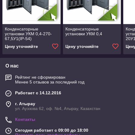
Конденсаторные
Конденсаторные
Кон
установки УКМ 0,4-270-
установки УКМ 0,4
уста
67,5У1(IP-54)
20У1
Цену уточняйте
Цену уточняйте
Цен
О нас
Рейтинг не сформирован
Менее 5 отзывов за последний год
Работает с 14.12.2016
г. Атырау
ул. Ауэзова 62, оф. №4, Атырау, Казахстан
Контакты
Сегодня работает с 09:00 до 18:00