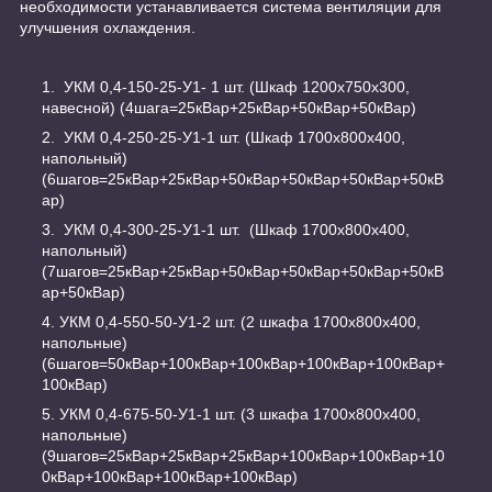
необходимости устанавливается система вентиляции для
улучшения охлаждения.
УКМ 0,4-150-25-У1- 1 шт. (Шкаф 1200х750х300,
навесной) (4шага=25кВар+25кВар+50кВар+50кВар)
УКМ 0,4-250-25-У1-1 шт. (Шкаф 1700х800х400,
напольный)
(6шагов=25кВар+25кВар+50кВар+50кВар+50кВар+50кВ
ар)
УКМ 0,4-300-25-У1-1 шт. (Шкаф 1700х800х400,
напольный)
(7шагов=25кВар+25кВар+50кВар+50кВар+50кВар+50кВ
ар+50кВар)
УКМ 0,4-550-50-У1-2 шт. (2 шкафа 1700х800х400,
напольные)
(6шагов=50кВар+100кВар+100кВар+100кВар+100кВар+
100кВар)
УКМ 0,4-675-50-У1-1 шт. (3 шкафа 1700х800х400,
напольные)
(9шагов=25кВар+25кВар+25кВар+100кВар+100кВар+10
0кВар+100кВар+100кВар+100кВар)