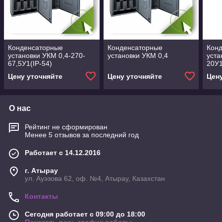
Конденсаторные
Конденсаторные
Кон
установки УКМ 0,4-270-
установки УКМ 0,4
уста
67,5У1(IP-54)
20У1
Цену уточняйте
Цену уточняйте
Цен
О нас
Рейтинг не сформирован
Менее 5 отзывов за последний год
Работает с 14.12.2016
г. Атырау
ул. Ауэзова 62, оф. №4, Атырау, Казахстан
Контакты
Сегодня работает с 09:00 до 18:00