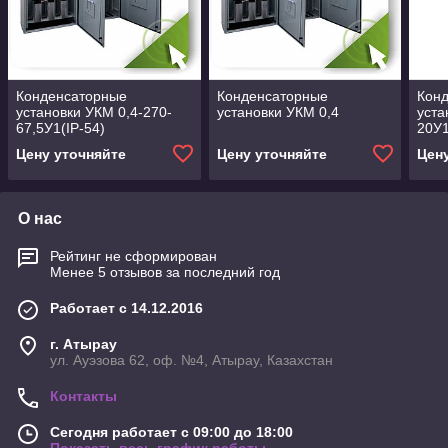
Конденсаторные
Конденсаторные
Кон
установки УКМ 0,4-270-
установки УКМ 0,4
уста
67,5У1(IP-54)
20У1
Цену уточняйте
Цену уточняйте
Цен
О нас
Рейтинг не сформирован
Менее 5 отзывов за последний год
Работает с 14.12.2016
г. Атырау
ул. Ауэзова 62, оф. №4, Атырау, Казахстан
Контакты
Сегодня работает с 09:00 до 18:00