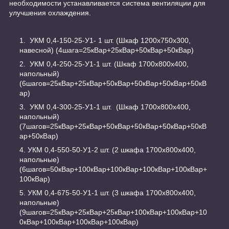
необходимости устанавливается система вентиляции для
улучшения охлаждения.
УКМ 0,4-150-25-У1- 1 шт. (Шкаф 1200х750х300,
навесной) (4шага=25кВар+25кВар+50кВар+50кВар)
УКМ 0,4-250-25-У1-1 шт. (Шкаф 1700х800х400,
напольный)
(6шагов=25кВар+25кВар+50кВар+50кВар+50кВар+50кВ
ар)
УКМ 0,4-300-25-У1-1 шт. (Шкаф 1700х800х400,
напольный)
(7шагов=25кВар+25кВар+50кВар+50кВар+50кВар+50кВ
ар+50кВар)
УКМ 0,4-550-50-У1-2 шт. (2 шкафа 1700х800х400,
напольные)
(6шагов=50кВар+100кВар+100кВар+100кВар+100кВар+
100кВар)
УКМ 0,4-675-50-У1-1 шт. (3 шкафа 1700х800х400,
напольные)
(9шагов=25кВар+25кВар+25кВар+100кВар+100кВар+10
0кВар+100кВар+100кВар+100кВар)