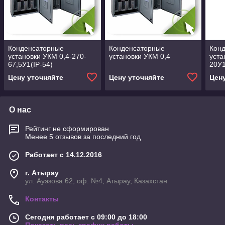
Конденсаторные
Конденсаторные
Кон
установки УКМ 0,4-270-
установки УКМ 0,4
уста
67,5У1(IP-54)
20У1
Цену уточняйте
Цену уточняйте
Цен
О нас
Рейтинг не сформирован
Менее 5 отзывов за последний год
Работает с 14.12.2016
г. Атырау
ул. Ауэзова 62, оф. №4, Атырау, Казахстан
Контакты
Сегодня работает с 09:00 до 18:00