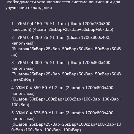
необходимости устанавливается система вентиляции для
улучшения охлаждения.
УКМ 0,4-150-25-У1- 1 шт. (Шкаф 1200х750х300,
навесной) (4шага=25кВар+25кВар+50кВар+50кВар)
УКМ 0,4-250-25-У1-1 шт. (Шкаф 1700х800х400,
напольный)
(6шагов=25кВар+25кВар+50кВар+50кВар+50кВар+50кВ
ар)
УКМ 0,4-300-25-У1-1 шт. (Шкаф 1700х800х400,
напольный)
(7шагов=25кВар+25кВар+50кВар+50кВар+50кВар+50кВ
ар+50кВар)
УКМ 0,4-550-50-У1-2 шт. (2 шкафа 1700х800х400,
напольные)
(6шагов=50кВар+100кВар+100кВар+100кВар+100кВар+
100кВар)
УКМ 0,4-675-50-У1-1 шт. (3 шкафа 1700х800х400,
напольные)
(9шагов=25кВар+25кВар+25кВар+100кВар+100кВар+10
0кВар+100кВар+100кВар+100кВар)