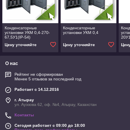
Конденсаторные
Конденсаторные
Кон
установки УКМ 0,4-270-
установки УКМ 0,4
уста
67,5У1(IP-54)
20У1
Цену уточняйте
Цену уточняйте
Цен
О нас
Рейтинг не сформирован
Менее 5 отзывов за последний год
Работает с 14.12.2016
г. Атырау
ул. Ауэзова 62, оф. №4, Атырау, Казахстан
Контакты
Сегодня работает с 09:00 до 18:00