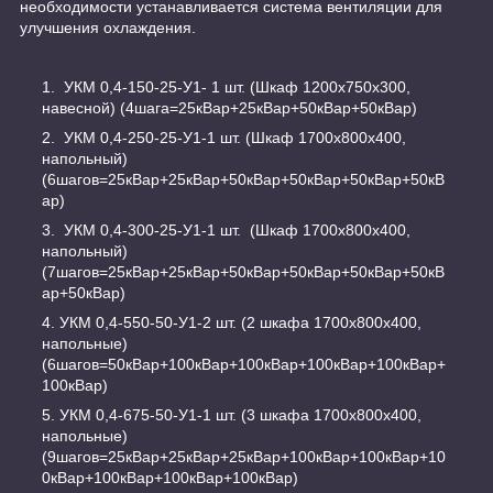
необходимости устанавливается система вентиляции для
улучшения охлаждения.
УКМ 0,4-150-25-У1- 1 шт. (Шкаф 1200х750х300,
навесной) (4шага=25кВар+25кВар+50кВар+50кВар)
УКМ 0,4-250-25-У1-1 шт. (Шкаф 1700х800х400,
напольный)
(6шагов=25кВар+25кВар+50кВар+50кВар+50кВар+50кВ
ар)
УКМ 0,4-300-25-У1-1 шт. (Шкаф 1700х800х400,
напольный)
(7шагов=25кВар+25кВар+50кВар+50кВар+50кВар+50кВ
ар+50кВар)
УКМ 0,4-550-50-У1-2 шт. (2 шкафа 1700х800х400,
напольные)
(6шагов=50кВар+100кВар+100кВар+100кВар+100кВар+
100кВар)
УКМ 0,4-675-50-У1-1 шт. (3 шкафа 1700х800х400,
напольные)
(9шагов=25кВар+25кВар+25кВар+100кВар+100кВар+10
0кВар+100кВар+100кВар+100кВар)