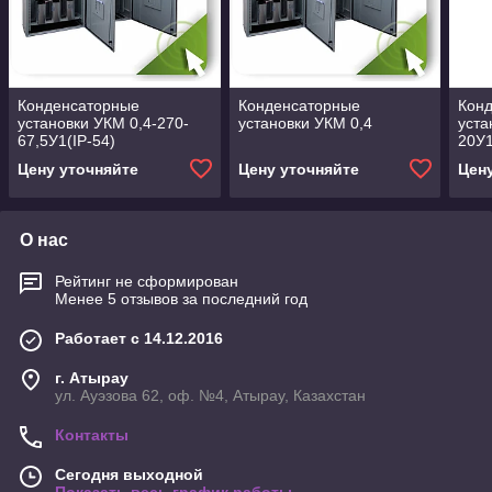
Конденсаторные
Конденсаторные
Кон
установки УКМ 0,4-270-
установки УКМ 0,4
уста
67,5У1(IP-54)
20У1
Цену уточняйте
Цену уточняйте
Цен
О нас
Рейтинг не сформирован
Менее 5 отзывов за последний год
Работает с 14.12.2016
г. Атырау
ул. Ауэзова 62, оф. №4, Атырау, Казахстан
Контакты
Сегодня выходной