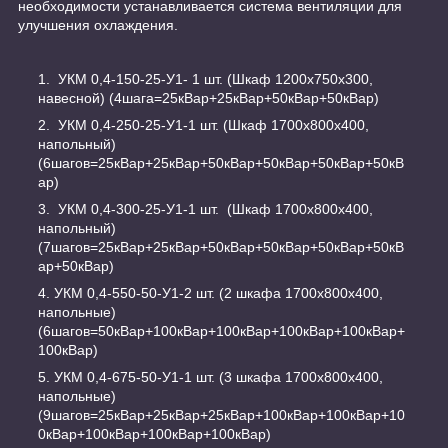
необходимости устанавливается система вентиляции для
улучшения охлаждения.
УКМ 0,4-150-25-У1- 1 шт. (Шкаф 1200х750х300,
навесной) (4шага=25кВар+25кВар+50кВар+50кВар)
УКМ 0,4-250-25-У1-1 шт. (Шкаф 1700х800х400,
напольный)
(6шагов=25кВар+25кВар+50кВар+50кВар+50кВар+50кВ
ар)
УКМ 0,4-300-25-У1-1 шт. (Шкаф 1700х800х400,
напольный)
(7шагов=25кВар+25кВар+50кВар+50кВар+50кВар+50кВ
ар+50кВар)
УКМ 0,4-550-50-У1-2 шт. (2 шкафа 1700х800х400,
напольные)
(6шагов=50кВар+100кВар+100кВар+100кВар+100кВар+
100кВар)
УКМ 0,4-675-50-У1-1 шт. (3 шкафа 1700х800х400,
напольные)
(9шагов=25кВар+25кВар+25кВар+100кВар+100кВар+10
0кВар+100кВар+100кВар+100кВар)