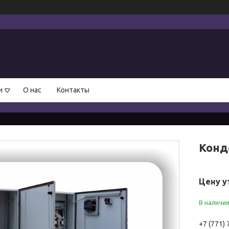
и
О нас
Контакты
Конд
Цену у
В наличи
+7 (771)