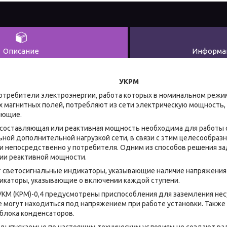
Описание
Информац
УКРМ
электроэнергии, работа которых в номинальном режиме 
 магнитных полей, потребляют из сети электрическую мощность
яющие.
ляющая или реактивная мощность необходима для работы обо
ной дополнительной нагрузкой сети, в связи с этим целесообраз
 непосредственно у потребителя. Одним из способов решения за
ии реактивной мощности.
 светосигнальные индикаторы, указывающие наличие напряжения 
дикаторы, указывающие о включении каждой ступени.
КРМ)-0,4 предусмотрены приспособления для заземления нес
е могут находиться под напряжением при работе установки. Такж
блока конденсаторов.
ускаемые по настоящим техническим условиям не создают рад