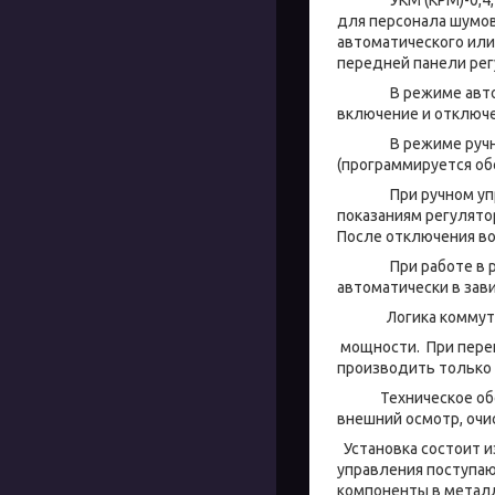
для персонала шумов
автоматического или
передней панели рег
В режиме автомати
включение и отключе
В режиме ручного 
(программируется о
При ручном управл
показаниям регулято
После отключения во
При работе в режи
автоматически в зав
Логика коммутации
мощности. При перег
производить только 
Техническое обслуж
внешний осмотр, очи
Установка состоит 
управления поступаю
компоненты в метал