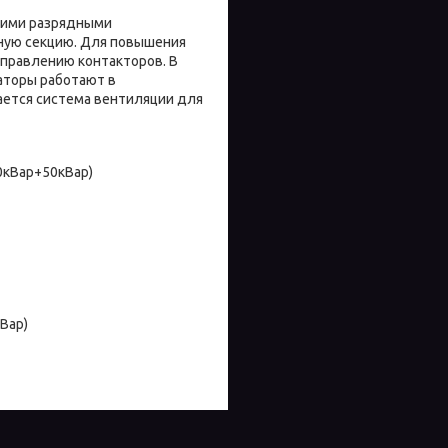
ими разрядными
рную секцию. Для повышения
правлению контакторов. В
аторы работают в
ается система вентиляции для
0кВар+50кВар)
Вар)