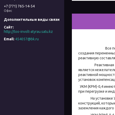
+7 (771) 765-14-54
Офис
http://too-involt-atyrau.satu.kz
454057@bk.ru
Все потребители 
создания переменных
реактивную составл
Реактивная состав
является нежелатель
реактивной мощности
установок компенсац
УКМ (КРМ)-0,4 имеют
при перегрузке и ин
На установке УКМ (
конструкций, которы
заземления каждого 
УКМ (КРМ)-0,4, вып