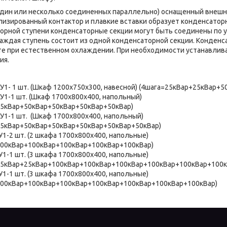
 или несколько соединенных параллельно) оснащенный внешн
лизированный контактор и плавкие вставки образует конденсато
рной ступени конденсаторные секции могут быть соединены по у
аждая ступень состоит из одной конденсаторной секции. Конденс
е при естественном охлаждении. При необходимости устанавлив
ния.
-У1- 1 шт. (Шкаф 1200х750х300, навесной) (4шага=25кВар+25кВар+5
У1-1 шт. (Шкаф 1700х800х400, напольный)
25кВар+50кВар+50кВар+50кВар+50кВар)
-У1-1 шт. (Шкаф 1700х800х400, напольный)
25кВар+50кВар+50кВар+50кВар+50кВар+50кВар)
У1-2 шт. (2 шкафа 1700х800х400, напольные)
100кВар+100кВар+100кВар+100кВар+100кВар)
У1-1 шт. (3 шкафа 1700х800х400, напольные)
25кВар+25кВар+100кВар+100кВар+100кВар+100кВар+100кВар+100к
У1-1 шт. (3 шкафа 1700х800х400, напольные)
100кВар+100кВар+100кВар+100кВар+100кВар+100кВар+100кВар)