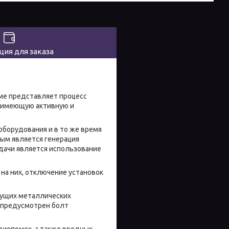
ия для заказа
представляет процесс
, имеющую активную и
рудования и в то же время
ным является генерация
дачи является использование
на них, отключение установок
ущих металлических
е предусмотрен болт
иопомех, а также вредных