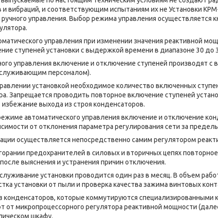
 и вибраций, и соответствующим испытаниям их не Установки КРМ-
 ручного управления. Выбор режима управления осуществляется 
улятора.
ческого управления при изменении значения реактивной мощн
ние ступеней установки с выдержкой времени в диапазоне 30 до 3
управления включение и отключение ступеней производят с 
бслуживающим персоналом).
ении установкой необходимое количество включенных ступен
ра. Запрещается проводить повторное включение ступеней установ
 избежание выхода из строя конденсаторов.
ме автоматического управления включение и отключение конд
исимости от отклонения параметра регулирования сети за предел
 осуществляется непосредственно самим регулятором реакт
орании предохранителей в силовых и вторичных цепях повторно
после выяснения и устранения причин отключения.
ивание установки проводится один раз в месяц. В объем работ
стка установки от пыли и проверка качества зажима винтовых 
из конденсаторов, которые коммутируются специализированными 
т от микропроцессорного регулятора реактивной мощности (далее
лическом шкафу.