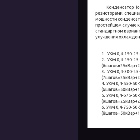
Конденсатор (один
резисторами, специа
мощности конденсато
простейшем случае к
стандартном вариант
улучшения охлажде
УКМ 0,4-150-25
УКМ 0,4-250-25-
(6шагов=25кВар+
УКМ 0,4-300-25
(7шагов=25кВар+
УКМ 0,4-550-50-
(6шагов=50кВар+
УКМ 0,4-675-50-
(9шагов=25кВар+
УКМ 0,4-750-50-
(8шагов=50кВар+