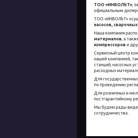
ТОО «ИНBOЛbT»
, 
официальным дилеро
ТОО «ИНBOЛbT» осущ
насосов, сварочных
Наша компания распо
материалов
, а так
компрессоров
и дру
Сервисный центр ком
нашей компанией, та
станций, насосных ус
расходных материало
Для госудaрственны
по проведению регла
Для розничных и мел
постгарантийному ре
Мы будем рады видет
сотрудничество.