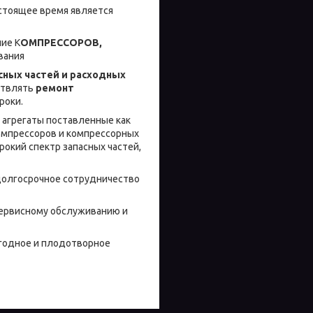
стоящее время является
ие К
ОМПРЕССОРОВ,
вания
сных частей и расходных
ствлять
ремонт
роки.
 агрегаты поставленные как
омпрессоров и компрессорных
рокий спектр запасных частей,
долгосрочное сотрудничество
сервисному обслуживанию и
ыгодное и плодотворное