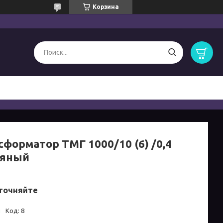
Корзина
сформатор ТМГ 1000/10 (6) /0,4
яный
точняйте
и
Код:
8