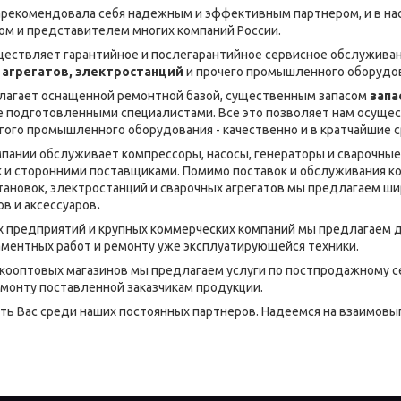
зарекомендовала себя надежным и эффективным партнером, и в на
м и представителем многих компаний России.
ествляет гарантийное и послегарантийное сервисное обслуживан
 агрегатов, электростанций
и прочего промышленного оборудо
лагает оснащенной ремонтной базой, существенным запасом
запа
же подготовленными специалистами. Все это позволяет нам осуще
гого промышленного оборудования - качественно и в кратчайшие с
пании обслуживает компрессоры, насосы, генераторы и сварочные
к и сторонними поставщиками. Помимо поставок и обслуживания к
тановок, электростанций и сварочных агрегатов мы предлагаем ши
в и аксессуаров
.
х предприятий и крупных коммерческих компаний мы предлагаем 
ментных работ и ремонту уже эксплуатирующейся техники.
кооптовых магазинов мы предлагаем услуги по постпродажному 
монту поставленной заказчикам продукции.
ь Вaс среди наших постоянных партнеров. Нaдеемся на взаимов