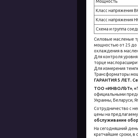
Мощность
Класс напряжения В
Класс напряжения Н
Схема и группа сое
Силовые масленые т
мощностью от 25 до 
охлаждения в масле
Для контроля уровня
торце маслорасшири
Для измерения темпе
Трансформаторы мощ
ГАРАНТИЯ 5 ЛЕТ. С
ТОО «ИНBOЛbT»
,
«
официальными предс
Украины, Беларуси, Я
Сотрудничество с н
цены на предлагаем
обслуживание обо
На сегодняшний день 
кратчайшие сроки, в 