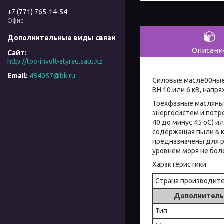
+7 (771) 765-14-54
Офис
Описани
http://too-involt-atyrau.satu.kz
454057@bk.ru
Силовые масле00ные
ВН 10 или 6 кВ, напря
Трехфазные масляны
энергосистем и потр
40 до минус 45 оС) и
содержащая пыли в 
предназначены для ра
уровнем моря не бол
Характеристики
Страна производит
Дополнитель
Тип