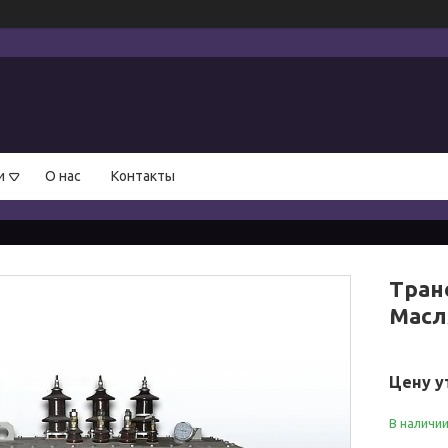
и
О нас
Контакты
Тран
Масл
Цену у
В наличи