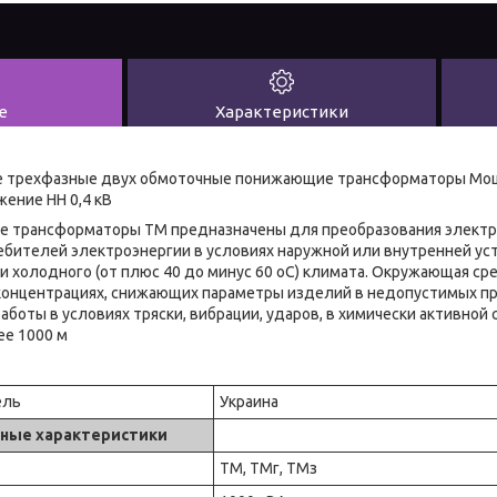
е
Характеристики
 трехфазные двух обмоточные понижающие трансформаторы Мощн
жение НН 0,4 кВ
е трансформаторы ТМ предназначены для преобразования электро
ебителей электроэнергии в условиях наружной или внутренней ус
ли холодного (от плюс 40 до минус 60 оС) климата. Окружающая ср
концентрациях, снижающих параметры изделий в недопустимых п
боты в условиях тряски, вибрации, ударов, в химически активной 
ее 1000 м
ель
Украина
ные характеристики
ТМ, ТМг, ТМз