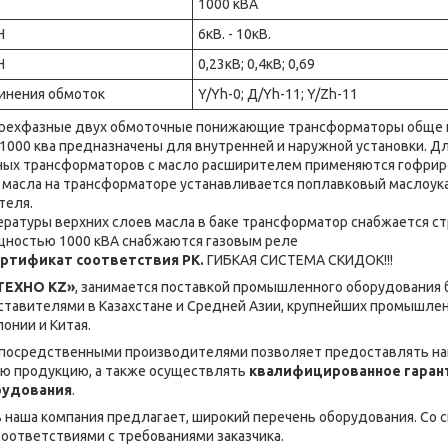
1000 кВА
Н
6кВ. - 10кВ.
Н
0,23кВ; 0,4кВ; 0,69
динения обмоток
Y/Yh-0; Д/Yh-11; Y/Zh-11
рехфазные двух обмоточные понижающие трансформаторы обще 
1000 ква предназначены для внутренней и наружной установки. Д
ных трансформаторов с масло расширителем применяются гофрир
 масла на трансформаторе устанавливается поплавковый маслоука
теля.
ратуры верхних слоев масла в баке трансформатор снабжается 
ностью 1000 кВА снабжаются газовым реле
ертификат соответствия РК.
ГИБКАЯ СИСТЕМА СКИДОК!!!
ТЕХНО KZ»
, занимается поставкой промышленного оборудования 
тавителями в Казахстане и Средней Азии, крупнейших промышлен
понии и Китая.
епосредственными производителями позволяет предоставлять на
ую продукцию, а также осуществлять
квалифицированное гарант
рудования
.
наша компания предлагает, широкий перечень оборудования. Со ск
соответствиями с требованиями заказчика.