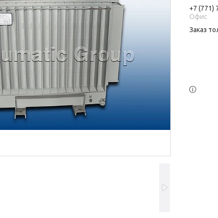
+7 (771)
Офис
Заказ то