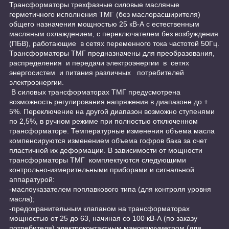
Трансформаторы трехфазные силовые масляные
герметичного исполнения ТМГ (без маслорасширителя)
общего назначения мощностью 25 кВ-А с естественным
масляным охлаждением, с переключателем без возбуждения
(ПБВ), работающие в сетях переменного тока частотой 50Гц.
Трансформаторы ТМГ предназначены для преобразования,
распределения и передачи электроэнергии в сетях
энергосистем и питания различных потребителей
электроэнергии.
В силовых трансформаторах ТМГ предусмотрена
возможность регулирования напряжения в диапазоне до +
5%. Переключение на другой диапазон возможно ступенями
по 2,5%, в ручном режиме при полностью отключенном
трансформаторе. Температурные изменения объема масла
компенсируются изменением объема гофров бака за счет
пластичной их деформации. В зависимости от мощности
трансформаторы ТМГ комплектуются следующими
контрольно-измерительными приборами и сигнальной
аппаратурой:
-маслоуказателем поплавкового типа (для контроля уровня
масла);
-предохранительным клапаном на трансформаторах
мощностью от 25 до 63, начиная со 100 кВ-А (по заказу
потребителя) электроконтактным мановакууметром (для