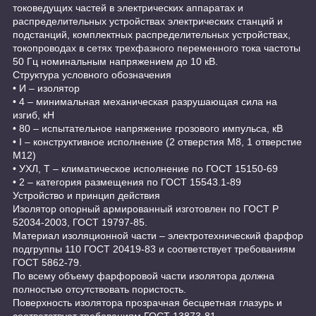
токоведущих частей в электрических аппаратах и
распределительных устройствах электрических станций и
подстанций, комплектных распределительных устройствах,
токопроводах в сетях трехфазного переменного тока частоты
50 Гц номинальным напряжением до 10 кВ.
Структура условного обозначения
• И – изолятор
• 4 – минимальная механическая разрушающая сила на
изгиб, кН
• 80 – испытательное напряжение грозового импульса, кВ
• I – конструктивное исполнение (2 отверстия М8, 1 отверстие
М12)
• УХЛ, Т – климатическое исполнение по ГОСТ 15150-69
• 2 – категория размещения по ГОСТ 15543.1-89
Устройство и принцип действия
Изолятор опорный армированный изготовлен по ГОСТ Р
52034-2003, ГОСТ 19797-85.
Материал изоляционной части – электротехнический фарфор
подгруппы 110 ГОСТ 20419-83 и соответствует требованиям
ГОСТ 5862-79.
По всему объему фарфоровой части изолятора должна
полностью отсутствовать пористость.
Поверхность изолятора прозрачная бесцветная глазурь и
соответствует требованиям ГОСТ 13873-81.