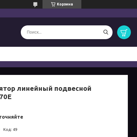
Корзина
ятор линейный подвесной
70Е
точняйте
и
Код:
49