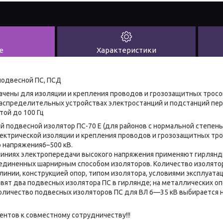
е
Характеристики
подвесной ПС, ПСД
чены для изоляции и крепления проводов и грозозащитных тросов
аспределительных устройствах электростанций и подстанций пе
той до 100 Гц
 подвесной изолятор ПС-70 Е (для районов с нормальной степен
ектрической изоляции и крепления проводов и грозозащитных тр
 напряжения6–500 кВ.
иниях электропередачи высокого напряжения применяют гирлянд
единенных шарнирным способом изоляторов. Количество изолято
линии, конструкцией опор, типом изолятора, условиями эксплуатац
авят два подвесных изолятора ПС в гирлянде; на металлических о
оличество подвесных изоляторов ПС для ВЛ 6—35 кВ выбирается 
ентов к совместному сотрудничеству!!!