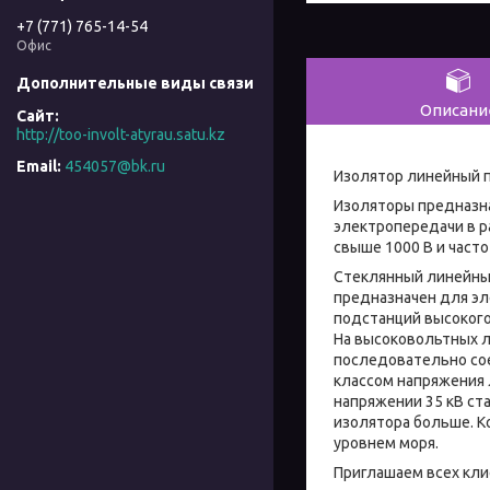
+7 (771) 765-14-54
Офис
Описани
http://too-involt-atyrau.satu.kz
454057@bk.ru
Изолятор линейный 
Изоляторы предназна
электропередачи в р
свыше 1000 В и часто
Стеклянный линейный
предназначен для эл
подстанций высокого
На высоковольтных л
последовательно со
классом напряжения 
напряжении 35 кВ ст
изолятора больше. К
уровнем моря.
Приглашаем всех кли