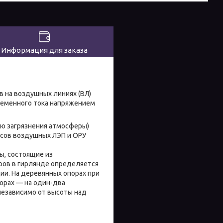
Информация для заказа
 на воздушных линиях (ВЛ)
ременного тока напряжением
ью загрязнения атмосферы)
осов воздушных ЛЭП и ОРУ
ы, состоящие из
ров в гирлянде определяется
ии. На деревянных опорах при
порах — на один-два
независимо от высоты над