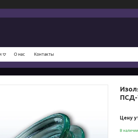
и
О нас
Контакты
Изол
ПСД-
Цену у
В наличи