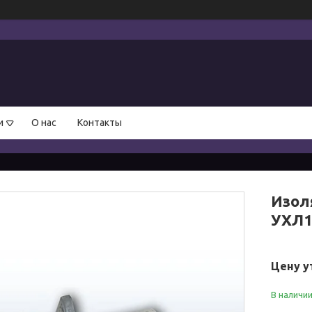
и
О нас
Контакты
Изол
УХЛ1
Цену у
В наличи