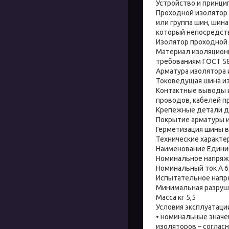
Устройство и принци
Проходной изолятор 
или группа шин, шин
который непосредст
Изолятор проходной 
Материал изоляционн
требованиям ГОСТ 58
Арматура изолятора 
Токоведущая шина из
Контактные выводы 
проводов, кабелей п
Крепежные детали дл
Покрытие арматуры и
Герметизация шины в
Технические характе
Наименование Едини
Номинальное напряж
Номинальный ток А 6
Испытательное напря
Минимальная разруша
Масса кг 5,5
Условия эксплуатаци
• номинальные значе
изоляторов – соглас