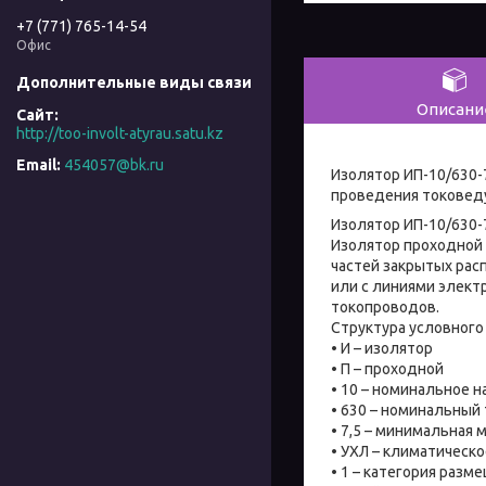
+7 (771) 765-14-54
Офис
Описани
http://too-involt-atyrau.satu.kz
454057@bk.ru
Изолятор ИП-10/630-
проведения токовед
Изолятор ИП-10/630-7
Изолятор проходной 
частей закрытых ра
или с линиями элект
токопроводов.
Структура условного
• И – изолятор
• П – проходной
• 10 – номинальное н
• 630 – номинальный 
• 7,5 – минимальная 
• УХЛ – климатическ
• 1 – категория разм