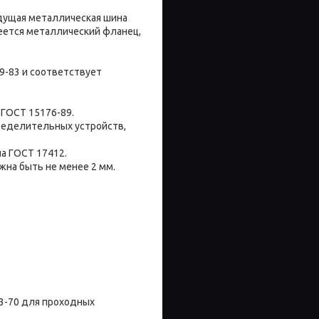
дущая металлическая шина
меется металлический фланец,
9-83 и соответствует
ГОСТ 15176-89.
ределительных устройств,
а ГОСТ 17412.
на быть не менее 2 мм.
43-70 для проходных