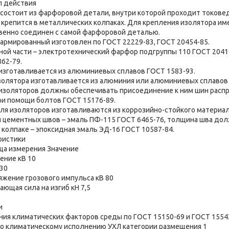
п действия
состоит из фарфоровой детали, внутри которой проходит токове
а крепится в металлических колпаках. Для крепления изолятора и
венно соединен с самой фарфоровой деталью.
армированный изготовлен по ГОСТ 22229-83, ГОСТ 20454-85.
ой части – электротехнический фарфор подгруппы 110 ГОСТ 2041
62-79.
изготавливается из алюминиевых сплавов ГОСТ 1583-93.
олятора изготавливается из алюминия или алюминиевых сплавов 
изоляторов должны обеспечивать присоединение к ним шин расп
ри помощи болтов ГОСТ 15176-89.
я изоляторов изготавливаются из коррозийно-стойкого материал
 цементных швов – эмаль ПФ-115 ГОСТ 6465-76, толщина шва долж
 колпаке – эпоксидная эмаль ЭД-16 ГОСТ 10587-84.
ристики
ца измерения Значение
ение кВ 10
30
жение грозового импульса кВ 80
ющая сила на изгиб кН 7,5
и
ния климатических факторов среды по ГОСТ 15150-69 и ГОСТ 155
но климатическому исполнению УХЛ категории размещения 1