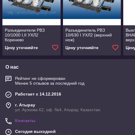
Разъединители РВЗ
Разъединитель РВЗ
Выкл
10/1000 I,II УХЛ2
10/630 I УХЛ2 (верхний
ВНАП
Коренево
нож)
верх
Цену уточняйте
Цену уточняйте
Цен
О нас
Рейтинг не сформирован
Менее 5 отзывов за последний год
Работает с 14.12.2016
г. Атырау
ул. Ауэзова 62, оф. №4, Атырау, Казахстан
Контакты
Сегодня выходной