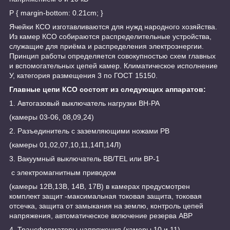
P { margin-bottom: 0.21cm; }
Ячейки КСО изготавливаются для нужд народного хозяйства.
Из камер КСО собираются распределительные устройства,
служащие для приёма и распределения электроэнергии.
Принцип работы определяется совокупностью схем главных
и вспомогательных цепей камер. Климатическое исполнение
У, категория размещения 3 по ГОСТ 15150.
Главные цепи КСО состоят из следующих аппаратов:
1. Автогазовый выключатель нагрузки ВН-РА
(камеры 03-06, 08,09,24)
2. Разъединитель с заземляющими ножами РВ
(камеры 01,02,07,10,11,14П,14Л)
3. Вакуумный выключатель BB/TEL или ВР-1
с электромагнитным приводом
(камеры 12В,13В, 14В, 17В) в камерах предусмотрен
комплект защит -максимальная токовая защита, токовая
отсечка, защита от замыкания на землю, контроль цепей
напряжения, автоматическое включение резерва АВР
4. Трансформаторы напряжения (камеры 10 и 11)