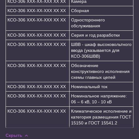
КСО-306 ХХХ-ХХ-ХХХ ХХ ХХ
Камера
КСО-306 ХХХ-ХХ-ХХХ ХХ ХХ
Сборная
КСО-306 ХХХ-ХХ-ХХХ ХХ ХХ
Одностороннего
обслуживания
КСО-306 ХХХ-ХХ-ХХХ ХХ ХХ
Серия и год разработки
КСО-306 ХХХ-ХХ-ХХХ ХХ ХХ
ШВВ - шкаф высоковольтного
ввода (указывается для
КСО-306ШВВ)
КСО-306 ХХХ-ХХ-ХХХ ХХ ХХ
Обозначение
конструктивного исполнения
схемы главных цепей
КСО-306 ХХХ-ХХ-ХХХ ХХ ХХ
Номинальный ток
КСО-306 ХХХ-ХХ-ХХХ ХХ ХХ
Номинальное напряжение:
06 – 6 кВ, 10 - 10 кВ
КСО-306 ХХХ-ХХ-ХХХ ХХ ХХ
Климатическое исполнение и
категория размещения ГОСТ
15150 и ГОСТ 15541.2
Скрыть