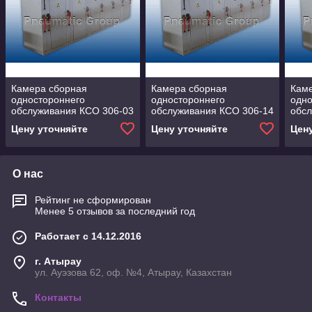
Камера сборная
Камера сборная
Кам
одностороннего
одностороннего
одно
обслуживания КСО 306-03
обслуживания КСО 306-14
обсл
вводная, секционная,
В секционня
ввод
Цену уточняйте
Цену уточняйте
Цен
линейная
лин
О нас
Рейтинг не сформирован
Менее 5 отзывов за последний год
Работает с 14.12.2016
г. Атырау
ул. Ауэзова 62, оф. №4, Атырау, Казахстан
Контакты