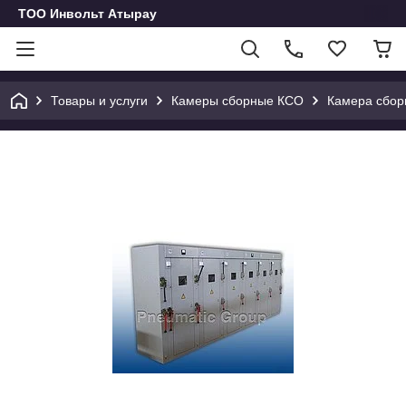
ТОО Инвольт Атырау
Товары и услуги
Камеры сборные КСО
Камера сбор