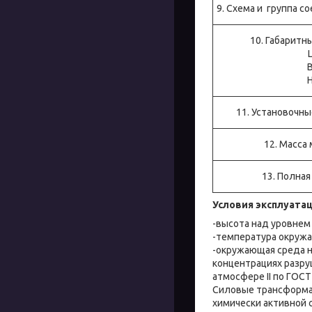
9. Схема и группа с
10. Габаритн
L, 
B, 
H, 
11. Установочны
12. Масса 
13. Полная 
Условия эксплуата
-высота над уровнем 
-температура окружа
-окружающая среда н
концентрациях разр
атмосфере II по ГОСТ
Силовые трансформат
химически активной 