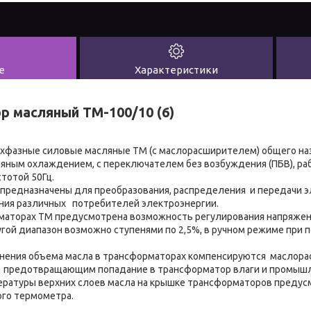
е
Характеристики
 масляный ТМ-100/10 (6)
хфазные силовые масляные ТМ (с маслорасширителем) общего на
яным охлаждением, с переключателем без возбуждения (ПБВ), ра
тотой 50Гц.
предназначены для преобразования, распределения и передачи э
ния различных потребителей электроэнергии.
аторах ТМ предусмотрена возможность регулирования напряжени
гой диапазон возможно ступенями по 2,5%, в ручном режиме при
нения объема масла в трансформаторах компенсируются масло
 предотвращающим попадание в трансформатор влаги и промышл
ратуры верхних слоев масла на крышке трансформаторов предус
ого термометра.