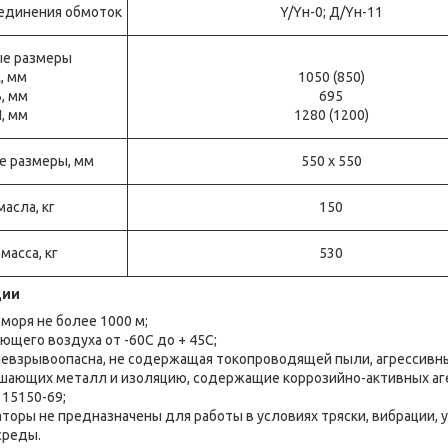
оединения обмоток
Y/Yн-0; Д/Yн-11
ые размеры
мм
1050 (850)
мм
695
мм
1280 (1200)
е размеры, мм
550 х 550
масла, кг
150
масса, кг
530
ции
моря не более 1000 м;
ющего воздуха от -60С до + 45С;
евзрывоопасна, не содержащая токопроводящей пыли, агрессивных
ушающих металл и изоляцию, содержащие коррозийно-активных а
 15150-69;
оры не предназначены для работы в условиях тряски, вибрации, 
среды.