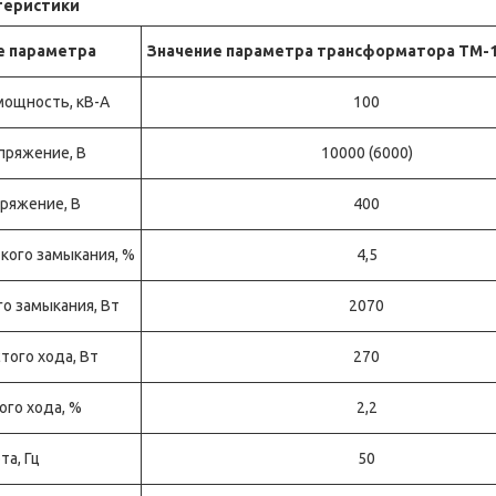
теристики
е параметра
Значение параметра трансформатора ТМ-1
мощность, кВ-А
100
пряжение, В
10000 (6000)
пряжение, В
400
кого замыкания, %
4,5
го замыкания, Вт
2070
того хода, Вт
270
ого хода, %
2,2
та, Гц
50