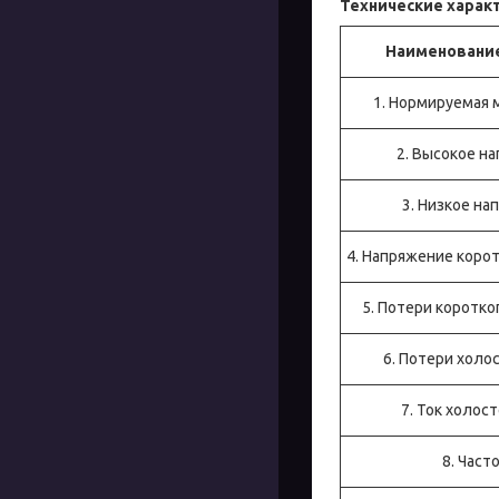
Технические харак
Наименовани
1. Нормируемая 
2. Высокое на
3. Низкое на
4. Напряжение корот
5. Потери коротко
6. Потери холос
7. Ток холост
8. Часто