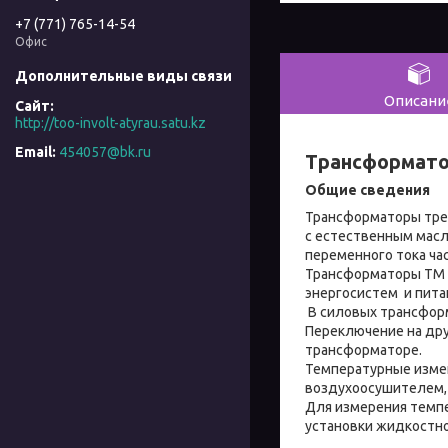
+7 (771) 765-14-54
Офис
Описани
http://too-involt-atyrau.satu.kz
454057@bk.ru
Трансформатор
Общие сведения
Трансформаторы тре
с естественным масл
переменного тока час
Трансформаторы ТМ 
энергосистем и пита
В силовых трансформ
Переключение на дру
трансформаторе.
Температурные изме
воздухоосушителем,
Для измерения темпе
установки жидкостн