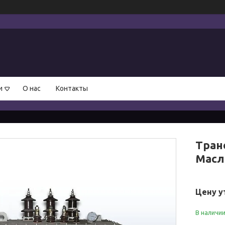
и
О нас
Контакты
Тран
Масл
Цену у
В наличи