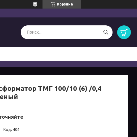
Корзина
сформатор ТМГ 100/10 (6) /0,4
еный
точняйте
и
Код:
404