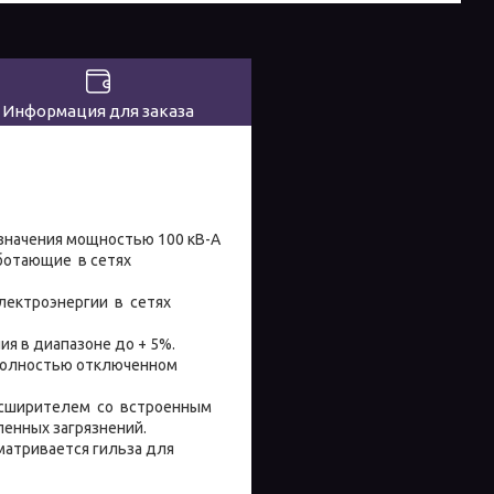
Информация для заказа
значения мощностью 100 кВ-А
ботающие в сетях
лектроэнергии в сетях
я в диапазоне до + 5%.
 полностью отключенном
расширителем со встроенным
енных загрязнений.
матривается гильза для