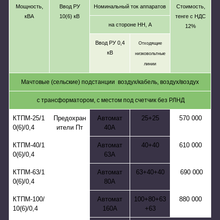
Мощность,
Ввод РУ
Номинальный ток аппаратов
Стоимость,
кВА
10(6) кВ
тенге с НДС
на стороне НН, А
12%
Ввод РУ 0,4
Отходящие
кВ
низковольтные
линии
Мачтовые (сельские) подстанции
воздух/кабель, воздух/воздух
с трансформатором, с местом под счетчик без РЛНД
КТПМ-25/1
Предохран
Автомат
25+25
570 000
0(6)/0,4
ители Пт
40А
КТПМ-40/1
Автомат
40+40
610 000
0(6)/0,4
63А
КТПМ-63/1
Автомат
63+40+40
690 000
0(6)/0,4
80А
КТПМ-100/
Автомат
100+80+63
880 000
10(6)/0,4
160А
+63