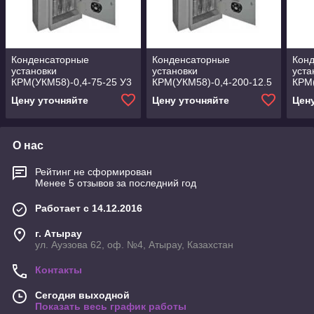
Конденсаторные
Конденсаторные
Кон
установки
установки
уста
КРМ(УКМ58)-0,4-75-25 У3
КРМ(УКМ58)-0,4-200-12.5
КРМ(
У3
У3
Цену уточняйте
Цену уточняйте
Цен
О нас
Рейтинг не сформирован
Менее 5 отзывов за последний год
Работает с 14.12.2016
г. Атырау
ул. Ауэзова 62, оф. №4, Атырау, Казахстан
Контакты
Сегодня выходной
Показать весь график работы