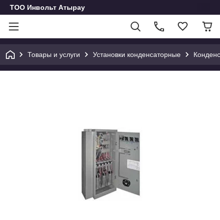
ТОО Инвольт Атырау
Товары и услуги
Установки конденсаторные
Конденс