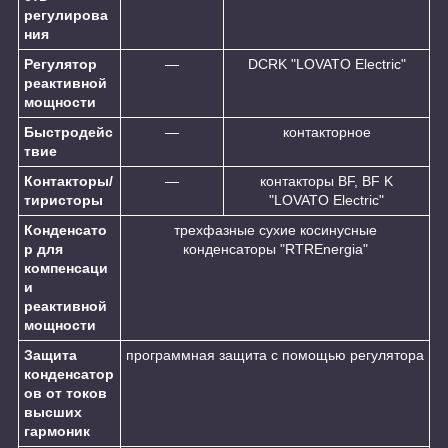
регулирова
ния
Регулятор
—
DCRK "LOVATO Electric"
реактивной
мощности
Быстродейс
—
контакторное
твие
Контакторы/
—
контакторы BF, BF K
тиристоры
"LOVATO Electric"
Конденсато
трехфазные сухие косинусные
р для
конденсаторы "RTREnergia"
компенсаци
и
реактивной
мощности
Защита
программная защита с помощью регулятора
конденсатор
ов от токов
высших
гармоник