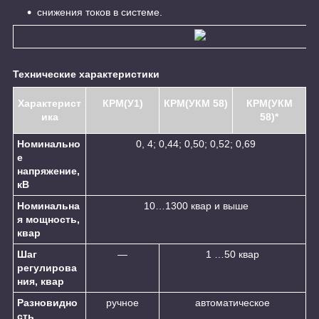
снижения токов в системе.
Технические характеристики
Характерист
КРМ(У1)
КРМ(УКМ 58)
КРМ(УКМ
ика
58)*
Номинально
0, 4; 0,44; 0,50; 0,52; 0,69
е
напряжение,
кВ
Номинальна
10…1300 квар и выше
я мощность,
квар
Шаг
—
1 …50 квар
регулирова
ния, квар
Разновидно
ручное
автоматическое
сть