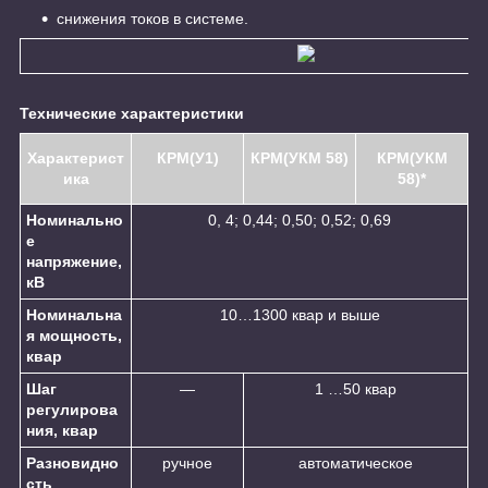
снижения токов в системе.
Технические характеристики
Характерист
КРМ(У1)
КРМ(УКМ 58)
КРМ(УКМ
ика
58)*
Номинально
0, 4; 0,44; 0,50; 0,52; 0,69
е
напряжение,
кВ
Номинальна
10…1300 квар и выше
я мощность,
квар
Шаг
—
1 …50 квар
регулирова
ния, квар
Разновидно
ручное
автоматическое
сть