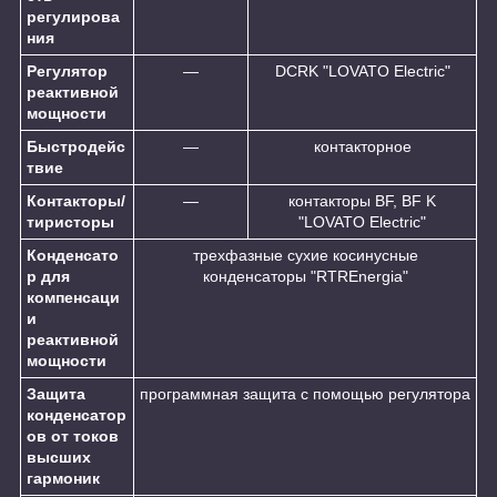
регулирова
ния
Регулятор
—
DCRK "LOVATO Electric"
реактивной
мощности
Быстродейс
—
контакторное
твие
Контакторы/
—
контакторы BF, BF K
тиристоры
"LOVATO Electric"
Конденсато
трехфазные сухие косинусные
р для
конденсаторы "RTREnergia"
компенсаци
и
реактивной
мощности
Защита
программная защита с помощью регулятора
конденсатор
ов от токов
высших
гармоник