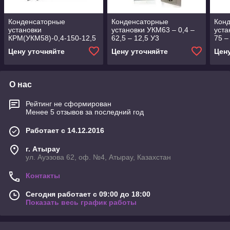
Конденсаторные
Конденсаторные
Кон
установки
установки УКМ63 – 0,4 –
уста
КРМ(УКМ58)-0,4-150-12,5
62,5 – 12,5 У3
75 –
У3
Цену уточняйте
Цену уточняйте
Цен
О нас
Рейтинг не сформирован
Менее 5 отзывов за последний год
Работает с 14.12.2016
г. Атырау
ул. Ауэзова 62, оф. №4, Атырау, Казахстан
Контакты
Сегодня работает с 09:00 до 18:00
Показать весь график работы