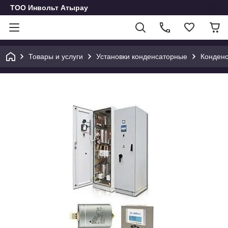
ТОО Инвольт Атырау
Товары и услуги
Установки конденсаторные
Конденс