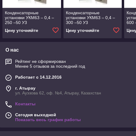
Конденсаторные
Конденсаторные
Кон
установки УКМ63 – 0,4 –
установки УКМ63 – 0,4 –
уста
250 –50 У3
300 –50 У3
600 
Цену уточняйте
Цену уточняйте
Цен
О нас
Рейтинг не сформирован
Менее 5 отзывов за последний год
Работает с 14.12.2016
г. Атырау
ул. Ауэзова 62, оф. №4, Атырау, Казахстан
Контакты
Сегодня выходной
Показать весь график работы