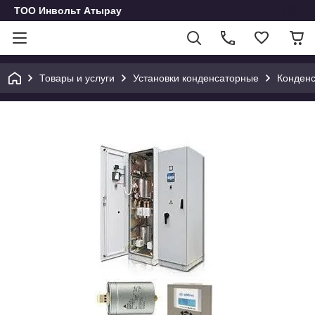
ТОО Инвольт Атырау
Товары и услуги
Установки конденсаторные
Конденс