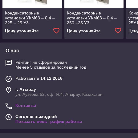
Конденсаторные
Конденсаторные
Кон
установки УКМ63 – 0,4 –
установки УКМ63 – 0,4 –
уста
225 – 25 У3
250 –25 У3
25У1
Цену уточняйте
Цену уточняйте
Цен
О нас
Рейтинг не сформирован
Менее 5 отзывов за последний год
Работает с 14.12.2016
г. Атырау
ул. Ауэзова 62, оф. №4, Атырау, Казахстан
Контакты
Сегодня выходной
Показать весь график работы