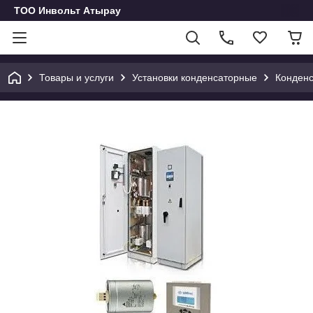
ТОО Инвольт Атырау
Товары и услуги
Установки конденсаторные
Конденс