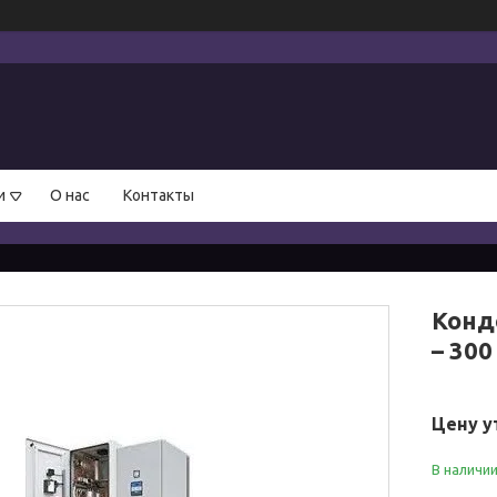
и
О нас
Контакты
Конд
– 300
Цену у
В наличи