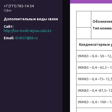
+7 (771) 765-14-54
Офис
Обозначе
Тип номин
http://too-involt-atyrau.satu.kz
454057@bk.ru
Конденсаторные у
УКМ63 – 0,4 – 50 – 12
УКМ63 – 0,4 – 62,5 – 
УКМ63 – 0,4 –75– 12,
УКМ63 – 0,4 –87,5– 12
УКМ63 – 0,4 – 100 – 1