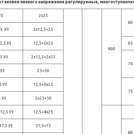
становки низкого напряжения регулируемые, многоступенча
У3
2х25
60
,5 У3
2x12,5+25
12,5 У3
12,5+2x25
65
900
,5 У3
2x12,5+2x25
70
 У3
25+50
5 У3
12,5+3x25
75
5 У3
2x25+50
 12,5 У3
12,5+4x25
37,5 У3
37,5+75
80