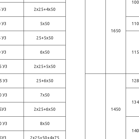
100
5 У3
2x25+4x50
0 У3
5x50
110
1650
5 У3
25+5x50
0 У3
6x50
115
5 У3
2x25+5x50
5 У3
25+6x50
128
0 У3
7х50
134
25У3
2x25+6x50
1450
0 У3
8х50
140
25У3
2x25+50+4x75