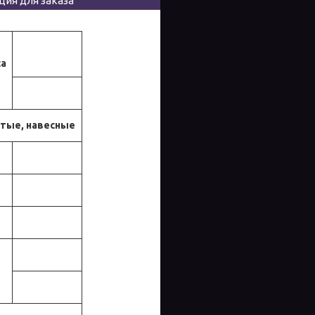
ия для заказа
са
атые, навесные