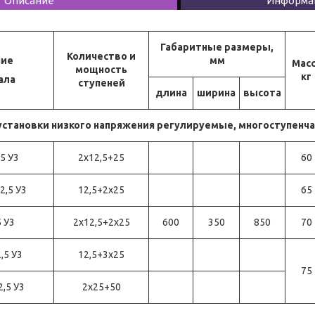
Описание
Информац
Габаритные размеры,
Количество и
ние
мм
Мас
мощность
кг
ала
ступеней
длина
ширина
высота
становки низкого напряжения регулируемые, многоступенч
,5 У3
2x12,5+25
60
12,5 У3
12,5+2x25
65
5 У3
2x12,5+2x25
600
350
850
70
,5 У3
12,5+3x25
75
2,5 У3
2x25+50