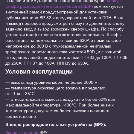
вводной и коммутационно-защитной аппаратурой.
Корпус
шкафа распределительного силового (КШР)
комплектуется
внутренней рамой предусмотренной для установки
рубильника типа ВР-32 и предохранителей типа ППН. Ввод
и вывод проводов предусмотрен снизу по дополнительному
заданию ввод и вывод возможен сверху шкафа. По способу
установки шкаф относится к категории напольных. Шкафы
рассчитаны на номинальные токи до 630А и номинальное
напряжение до 380 В с глухозаземленной нейтралью
трехфазного переменного тока частотой 50Гц и с защитой
отходящих линий предохранителями ППНЗЗ до 100А, ППН35
до 250А, ППН37 до 400А, ППН39 до 630А.
Условия эксплуатации
— высота над уровнем моря: не более 2000 м;
— температура окружающего воздуха в пределах:
от +1 до +35°С.
— относительная влажность воздуха не более 60% при
максимальной температуре +400°С. При более низких
температурах допускается более высокая влажность,
соответственно.
Вводно-распределительные устройства (ВРУ).
Вводные панели
ВРУ