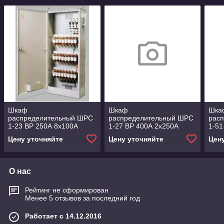
Шкаф
Шкаф
Шка
распределительный ШРС
распределительный ШРС
рас
1-23 ВР 250А 8х100А
1-27 ВР 400А 2х250А
1-51
5х100А
Цену уточняйте
Цену уточняйте
Цен
О нас
Рейтинг не сформирован
Менее 5 отзывов за последний год
Работает с 14.12.2016