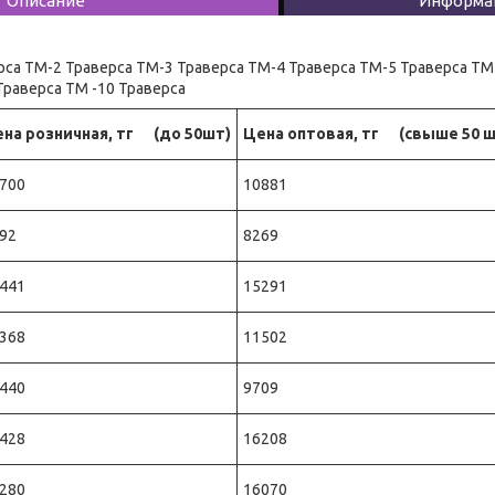
Описание
Информац
рса ТМ-2 Траверса ТМ-3 Траверса ТМ-4 Траверса ТМ-5 Траверса ТМ
Траверса ТМ -10 Траверса
на розничная, тг (до 50шт)
Цена оптовая, тг (свыше 50 ш
700
10881
92
8269
441
15291
368
11502
440
9709
428
16208
280
16070