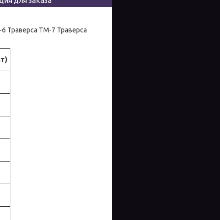
ия для заказа
-6 Траверса ТМ-7 Траверса
т)