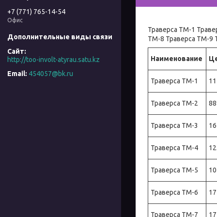
+7 (771) 765-14-54
Офис
Траверса ТМ-1 Траве
ТМ-8 Траверса ТМ-9 
Наименование
Це
http://too-involt-atyrau.satu.kz
454057@bk.ru
Траверса ТМ-1
11
Траверса ТМ-2
88
Траверса ТМ-3
16
Траверса ТМ-4
12
Траверса ТМ-5
10
Траверса ТМ-6
17
Траверса ТМ-7
17