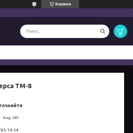
Корзина
ерса ТМ-8
точняйте
и
Код:
581
 765-14-54