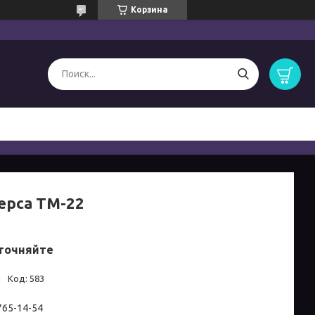
Корзина
ерса ТМ-22
точняйте
и
Код:
583
 765-14-54