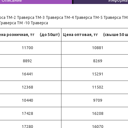
Описание
Информац
рса ТМ-2 Траверса ТМ-3 Траверса ТМ-4 Траверса ТМ-5 Траверса ТМ
Траверса ТМ -10 Траверса
на розничная, тг (до 50шт)
Цена оптовая, тг (свыше 50 ш
11700
10881
8892
8269
16441
15291
12368
11502
10440
9709
17428
16208
17280
16070