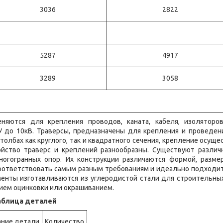
3036
2822
5287
4917
3289
3058
няются для крепления проводов, каната, кабеля, изоляторо
У до 10кВ. Траверсы, предназначены для крепления и проведе
столбах как круглого, так и квадратного сечения, крепление осущ
ойство траверс и креплений разнообразны. Существуют разли
огогранных опор. Их конструкции различаются формой, разме
соответствовать самым разным требованиям и идеально подходит
енты изготавливаются из углеродистой стали для строительны
ием оцинковки или окрашиванием.
таблица деталей
ание детали
Количество