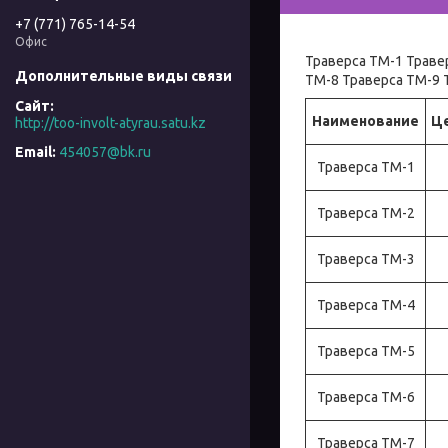
+7 (771) 765-14-54
Офис
Траверса ТМ-1 Траве
ТМ-8 Траверса ТМ-9 
Наименование
Це
http://too-involt-atyrau.satu.kz
454057@bk.ru
Траверса ТМ-1
Траверса ТМ-2
Траверса ТМ-3
Траверса ТМ-4
Траверса ТМ-5
Траверса ТМ-6
Траверса ТМ-7