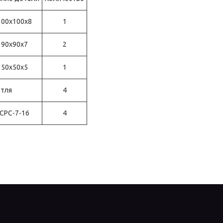
100х100х8
1
 90х90х7
2
 50х50х5
1
тля
4
 СРС-7-16
4