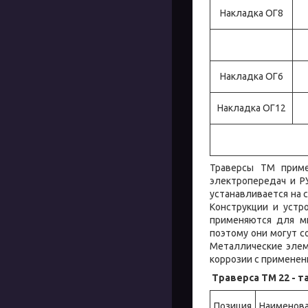
Накладка ОГ8
Накладка ОГ6
Накладка ОГ12
Траверсы ТМ приме
электропередач и Р
устанавливается на 
Конструкции и устр
применяются для мн
поэтому они могут 
Металлические элем
коррозии с применен
Траверса ТМ 22 - 
Позиция
Наименов