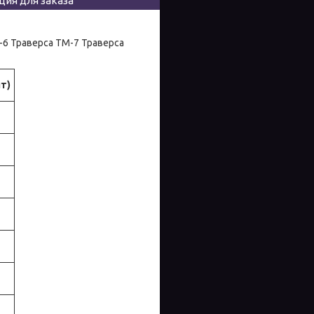
ия для заказа
-6 Траверса ТМ-7 Траверса
т)