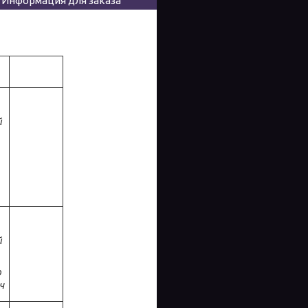
Информация для заказа
й
й
о
ч