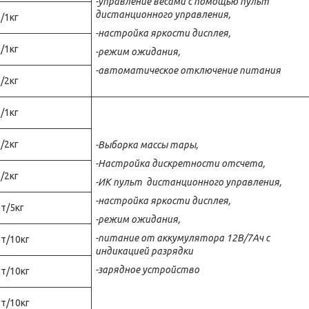
-управление весами с помощью пульт
дистанционного управления,
/1кг
-настройка яркости дисплея,
/1кг
-режим ожидания,
-автоматическое отключение питания
/2кг
/1кг
/2кг
-Выборка массы тары,
-Настройка дискретности отсчета,
/2кг
-
ИК пульт
дистанционного управления,
-настройка яркости дисплея,
т/5кг
-режим ожидания,
-
питание от аккумулятора 12В/7Ач с
т/10кг
индикацией разрядки
-зарядное устройство
т/10кг
т/10кг