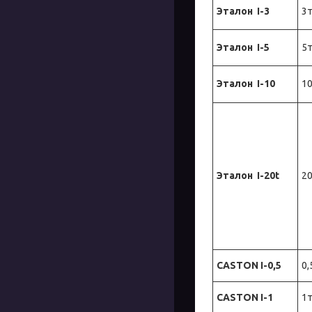
Эталон
I-3
3т
Эталон
I-
5
5т
Эталон
I-
10
10
Эталон
I-
20
t
20
CASTON I-0
,
5
0,
CASTON I-
1
1т