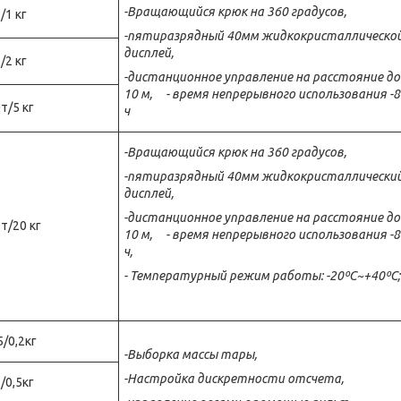
-Вращающийся
крюк
на 360 градусов
,
/1 кг
-пятиразрядный
4
0мм
жидкокристаллическо
дисплей,
/2 кг
-дистанционное управление на расстояние до
10 м
,
-
время непрерывного использования -
8
т/5 кг
ч
-
Вращающийся
крюк
на 360 градусов
,
-
пятиразрядный
4
0мм жидкокристаллически
дисплей,
-дистанционное управление на расстояние до
т/20 кг
10 м
,
-
время непрерывного использования -
8
ч,
- Температурный режим работы: -20ºС~+40ºС;
5/0,2кг
-Выборка массы тары,
-Настройка дискретности отсчета,
/0,5кг