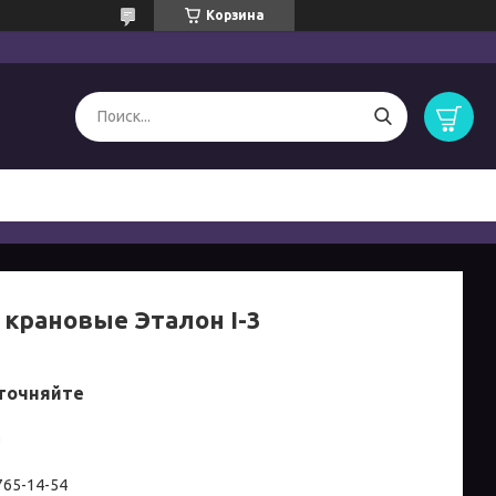
Корзина
 крановые Эталон I-3
точняйте
и
 765-14-54