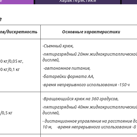
е
Характеристики
е
пв/дискретность
Основные характеристики
-
Съемный крюк,
-
пятиразрядный 20мм жидкокристаллическо
дисплей,
0 кг/0,05 кг,
-
автономное питание,
0 кг/0,1 кг
-
батарейки формата АА,
-
время непрерывного использования -150 ч
-Вращающийся
крюк
на 360 градусов
,
-
пятиразрядный
4
0мм жидкокристаллически
/0,5 кг
дисплей,
-
дистанционное управление на расстояние д
10 м
,
-
время непрерывного использования -
8