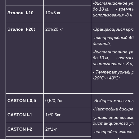
-дистанционное упра
до 10 м
,
-
время не
Эталон
I-
10
10т/5 кг
использования -
8
ч
Эталон
I-
20
t
20т/20 кг
-
Вращающийся
крюк
н
-
пятиразрядный
4
0мм
дисплей,
-дистанционное упра
до 10 м
,
-
время не
использования -
8
ч,
- Температурный ре
-20ºС~+40ºС;
CASTON I-0
,
5
0,5/0,2кг
-Выборка массы тары
-Настройка дискрет
CASTON I-
1
1т/0,5кг
-управление весами 
дистанционного упра
CASTON I-
2
2т/1кг
-настройка яркости 