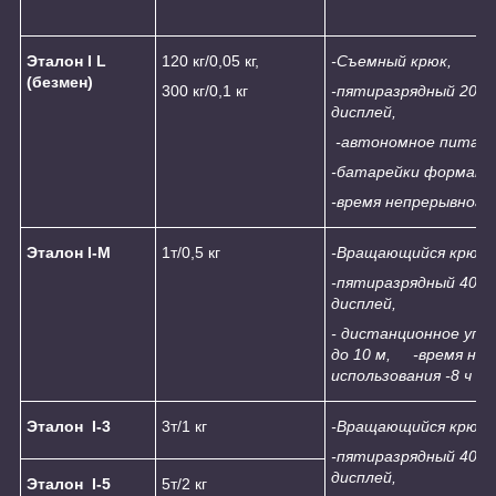
Эталон
I L
120 кг/0,05 кг,
-
Съемный крюк,
(безмен)
300 кг/0,1 кг
-
пятиразрядный 20мм
дисплей,
-
автономное питани
-
батарейки формата
-
время непрерывного 
Эталон
I
-М
1т/0,5 кг
-Вращающийся
крюк
н
-
пятиразрядный
4
0мм
дисплей,
-
дистанционное упра
до 10 м
,
-
время неп
использования -
8
ч
Эталон
I-3
3т/1 кг
-Вращающийся
крюк
н
-пятиразрядный
4
0м
дисплей,
Эталон
I-
5
5т/2 кг