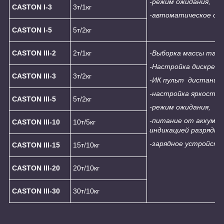
-режим ожидания,
CASTON I-
3
3т/1кг
-автоматическое от
CASTON I-
5
5т/2кг
CASTON III-2
2т/1кг
-Выборка массы тары
-Настройка дискрет
CASTON III-3
3т/2кг
-
ИК пульт
дистанцио
-настройка яркости 
CASTON III-5
5т/2кг
-режим ожидания,
-
питание от аккумул
CASTON III-10
10т/5кг
индикацией разрядки
-зарядное устройств
CASTON III-15
15т/10кг
CASTON III-20
20т/10кг
CASTON III-30
30т/10кг