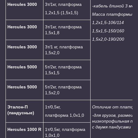
Hercules
3
000
3т/1кг, платформа
-кабель длиной 3 мет
1,2х1,5 (1,5х1,5)
Масса платформы (н
1,2х1,5-106/114
Hercules
3
000
3т/1кг, платформа
1,5х1,5-150/160
1,5х1,8
1,5х2,0-190/200
Hercules
3
000
3т/1 кг, платформа
1,5х2,0
Hercules
5
000
5т/2кг, платформа
1,5х1,5
Hercules
5
000
5т/2кг, платформа
1,5х2,0
Эталон-П
1т/0,5кг,
Отличие от платфор
(пандусные)
платформа 1,0х1,0
-для грузов, размеще
низкопрофильная пл
с двумя пандусами
Hercules 1000
R
1т/0,5кг, платформа
1,0х1,0