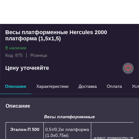
Весы платформенные Hercules 2000
платформа (1,5х1,5)
В наличии
Код: 875
Розница
Цену уточняйте
Описание
Характеристики
Доставка
Оплата
Усл
Описание
Весы платформенные
Эталон-П 500
0,5т/0,2кг платформа
(1,0х0,75м)
-класс точности по Г