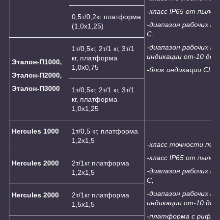
-класс
IP
65
от пыле- 
0,5т/0,2кг платформа
-диапазон рабочих т
(1,0х1,25)
С.
-диапазон рабочих т
1т/0,5кг, 2т/1 кг, 3т/1
индикации от-10 до +
кг, платформа
Эталон-П1000,
1,0х0,75
-блок индикации С
L-2
Эталон-П2000,
Эталон-П3000
1т/0,5кг, 2т/1 кг, 3т/1
кг, платформа
1,0х1,25
Hercules 1000
1т/0,5 кг, платформа
1,2х1,5
-класс точности по 
-класс
IP
65
от пыле- 
Hercules
2
000
2т/1кг платформа
-диапазон рабочих т
1,2х1,5
С,
-диапазон рабочих т
Hercules
2
000
2т/1кг платформа
индикации от-10 до +
1,5х1,5
-платформа с рифле