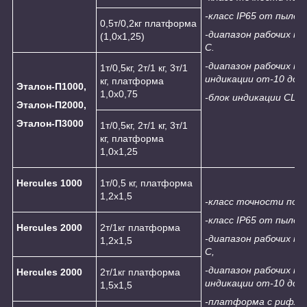
-класс
IP
65
от пыле- 
0,5т/0,2кг платформа
-диапазон рабочих т
(1,0х1,25)
С.
-диапазон рабочих т
1т/0,5кг, 2т/1 кг, 3т/1
индикации от-10 до +
кг, платформа
Эталон-П1000,
1,0х0,75
-блок индикации С
L-2
Эталон-П2000,
Эталон-П3000
1т/0,5кг, 2т/1 кг, 3т/1
кг, платформа
1,0х1,25
Hercules 1000
1т/0,5 кг, платформа
1,2х1,5
-класс точности по 
-класс
IP
65
от пыле- 
Hercules
2
000
2т/1кг платформа
-диапазон рабочих т
1,2х1,5
С,
-диапазон рабочих т
Hercules
2
000
2т/1кг платформа
индикации от-10 до +
1,5х1,5
-платформа с рифле