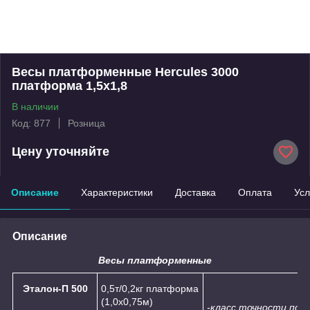
Весы платформенные Hercules 3000
платформа 1,5х1,8
В наличии
Код: 877
Розница
Цену уточняйте
Описание
Характеристики
Доставка
Оплата
Усл
Описание
Весы платформенные
Эталон-П 500
0,5т/0,2кг платформа
(1,0х0,75м)
-класс точности по Г