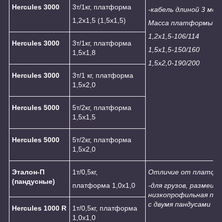
Hercules
3
000
3т/1кг, платформа
-кабель длиной 3 мет
1,2х1,5 (1,5х1,5)
Масса платформы (н
1,2х1,5-106/114
Hercules
3
000
3т/1кг, платформа
1,5х1,5-150/160
1,5х1,8
1,5х2,0-190/200
Hercules
3
000
3т/1 кг, платформа
1,5х2,0
Hercules
5
000
5т/2кг, платформа
1,5х1,5
Hercules
5
000
5т/2кг, платформа
1,5х2,0
Эталон-П
1т/0,5кг,
Отличие от платфор
(пандусные)
платформа 1,0х1,0
-для грузов, размеще
низкопрофильная пл
с двумя пандусами
Hercules 1000
R
1т/0,5кг, платформа
1,0х1,0