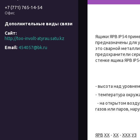
+7 (771) 765-14-54
Офис
Ящики ЯРВ IP54 прим
http://too-involt-atyrau.satu.kz
предназначены для у
454057@bk.ru
это сварной металли
предохранители сери
стенке ящика ЯРВ IP
- высота над уровнем
- температура окруж
- на открытом возду
газов или паров, на
ЯРВ
ХХ
-
ХХ
-
ХХХ
УЗ