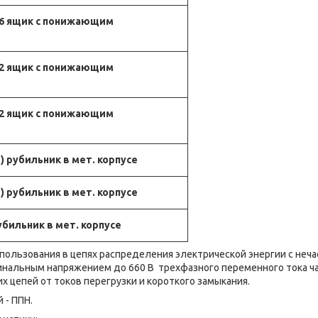
36 ящик с понижающим
42 ящик с понижающим
12 ящик с понижающим
) рубильник в мет. корпусе
) рубильник в мет. корпусе
убильник в мет. корпусе
пользования в цепях распределения электрической энергии с неч
нальным напряжением до 660 В трехфазного переменного тока час
х цепей от токов перегрузки и короткого замыкания.
 - ППН.