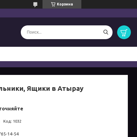
Корзина
льники, Ящики в Атырау
точняйте
и
Код:
1032
 765-14-54