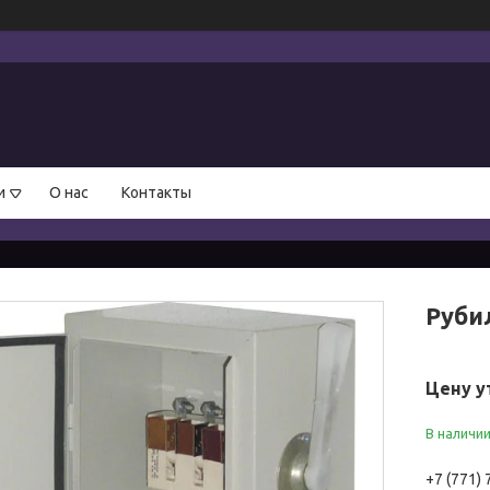
и
О нас
Контакты
Руби
Цену у
В наличи
+7 (771)