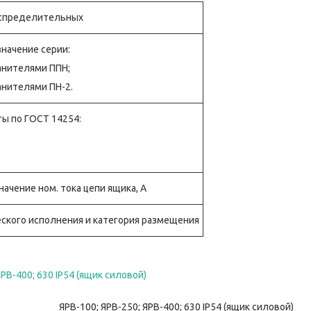
аспределительных
начение серии:
ранителями ППН;
анителями ПН-2.
ы по ГОСТ 14254:
ачение ном. тока цепи ящика, А
ского исполнения и категория размещения
ЯРВ-100; ЯРВ-250; ЯРВ-400; 630 IP54 (ящик силовой)