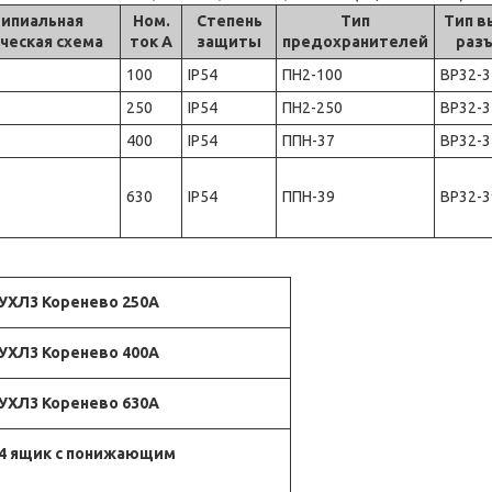
ипиальная
Ном.
Степень
Тип
Тип в
ческая схема
ток А
защиты
предохранителей
раз
100
IP54
ПН2-100
ВР32-
250
IP54
ПН2-250
ВР32-
400
IP54
ППН-37
ВР32-
630
IP54
ППН-39
ВР32-
 УХЛ3 Коренево 250А
 УХЛ3 Коренево 400А
 УХЛ3 Коренево 630А
24 ящик с понижающим