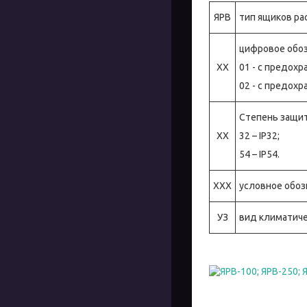
ЯРВ
тип ящиков р
цифровое обоз
ХХ
01 - с предох
02 - с предохр
Степень защит
ХХ
32 – IP32;
54 – IP54.
ХХХ
условное обозн
УЗ
вид климатиче