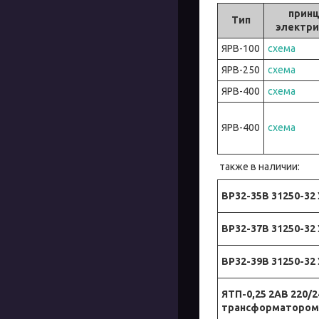
принц
Тип
электри
ЯРВ-100
схема
ЯРВ-250
схема
ЯРВ-400
схема
ЯРВ-400
схема
также в наличии:
ВР32-35В 31250-32
ВР32-37В 31250-32
ВР32-39В 31250-32
ЯТП-0,25 2АВ 220/
трансформатором