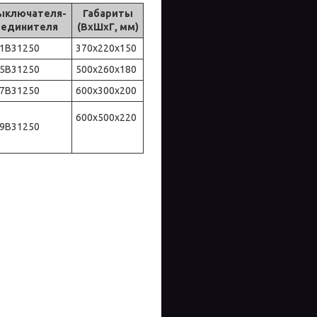
ыключателя-
Габариты
ъединителя
(ВхШхГ, мм)
31В31250
370х220х150
35В31250
500x260x180
37В31250
600x300х200
600x500х220
39В31250