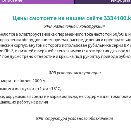
Описание
Информац
Цены смотрите на нашем сайте 3334100.k
ЯРВ назначение и конструкция
еняются в электроустановках переменного тока частотой 50/60Гц 
правления оборудованием приема, распределения и преобразован
ческий корпус, внутри которого использован рубильника серии ВР
и ПН-2, в нижней и верхней стенках имеются отверстия для ввода
54 предусмотрено отверстие и крышка под рукоятку привода рубил
ЯРВ условия эксплуатации
 моря - не более 2000 м;
ающего воздуха от +1 до +35°С;
хе; окружающая среда не взрывоопасна, не содержащая токопров
рушающих работу изделия
ЯРВ структура условного обозначения