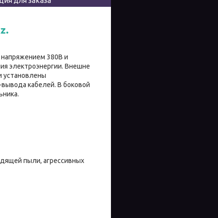
ия для заказа
z.
и напряжением 380В и
ия электроэнергии. Внешне
 и установлены
-вывода кабелей. В боковой
ьника.
одящей пыли, агрессивных