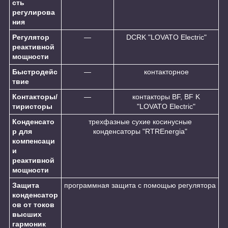
сть
регулирова
ния
Регулятор
—
DCRK "LOVATO Electric"
реактивной
мощности
Быстродейс
—
контакторное
твие
Контакторы/
—
контакторы BF, BF K
тиристоры
"LOVATO Electric"
Конденсато
трехфазные сухие косинусные
р для
конденсаторы "RTREnergia"
компенсаци
и
реактивной
мощности
Защита
программная защита с помощью регулятора
конденсатор
ов от токов
высших
гармоник