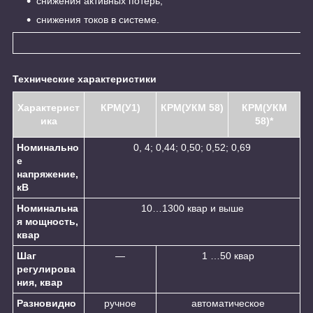
снижения активных потерь;
снижения токов в системе.
Технические характеристики
Характерист
КРМ(У1)
КРМ(УКМ 58)
КРМ(УКМ
ика
58)*
Номинально
0, 4; 0,44; 0,50; 0,52; 0,69
е
напряжение,
кВ
Номинальна
10…1300 квар и выше
я мощность,
квар
Шаг
—
1 …50 квар
регулирова
ния, квар
Разновидно
ручное
автоматическое