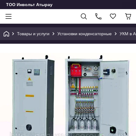
ТОО Инвольт Атырау
Товары и услуги
Установки конденсаторные
УКМ в А