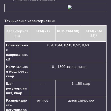
Технические характеристики
Характерист
КРМ(У1)
КРМ(УКМ 58)
КРМ(УКМ
ика
58)*
Номинально
0, 4; 0,44; 0,50; 0,52; 0,69
е
напряжение,
кВ
Номинальна
10…1300 квар и выше
я мощность,
квар
Шаг
—
1 …50 квар
регулирова
ния, квар
Разновидно
ручное
автоматическое
сть
регулирова