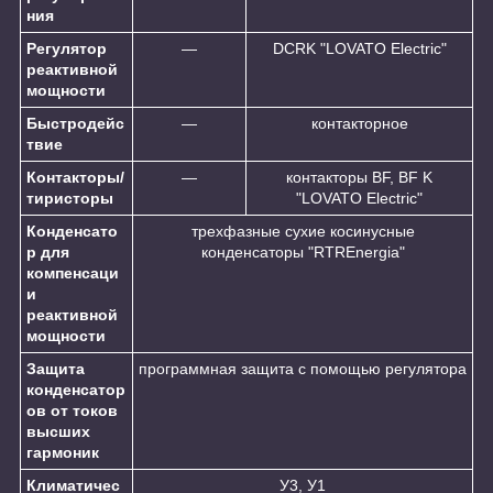
ния
Регулятор
—
DCRK "LOVATO Electric"
реактивной
мощности
Быстродейс
—
контакторное
твие
Контакторы/
—
контакторы BF, BF K
тиристоры
"LOVATO Electric"
Конденсато
трехфазные сухие косинусные
р для
конденсаторы "RTREnergia"
компенсаци
и
реактивной
мощности
Защита
программная защита с помощью регулятора
конденсатор
ов от токов
высших
гармоник
Климатичес
У3, У1