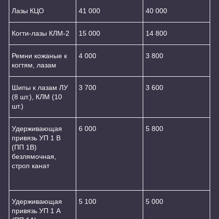
Лазы КЦО
41 000
40 000
Когти-лазы КЛМ-2
15 000
14 800
Ремни кожаные к
4 000
3 800
когтям, лазам
Шипы к лазам ЛУ
3 700
3 600
(8 шт.), КЛМ (10
шт.)
Удерживающая
6 000
5 800
привязь УП 1 В
(ПП 1В)
безлямочная,
строп канат
Удерживающая
5 100
5 000
привязь УП 1 А