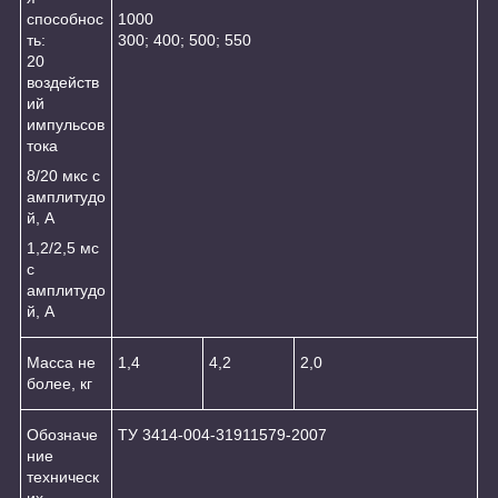
способнос
1000
ть:
300; 400; 500; 550
20
воздейств
ий
импульсов
тока
8/20 мкс с
амплитудо
й, А
1,2/2,5 мс
с
амплитудо
й, А
Масса не
1,4
4,2
2,0
более, кг
Обозначе
ТУ 3414-004-31911579-2007
ние
техническ
их