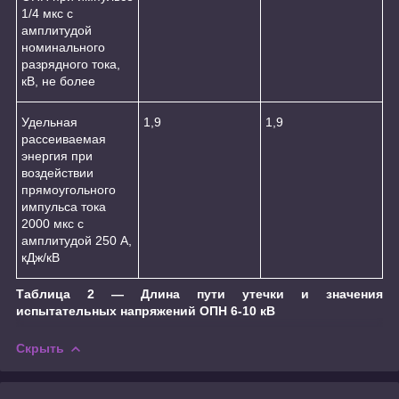
1/4 мкс с
амплитудой
номинального
разрядного тока,
кВ, не более
Удельная
1,9
1,9
рассеиваемая
энергия при
воздействии
прямоугольного
импульса тока
2000 мкс с
амплитудой 250 А,
кДж/кВ
Таблица 2 ― Длина пути утечки и значения
испытательных напряжений ОПН 6-10 кВ
Скрыть