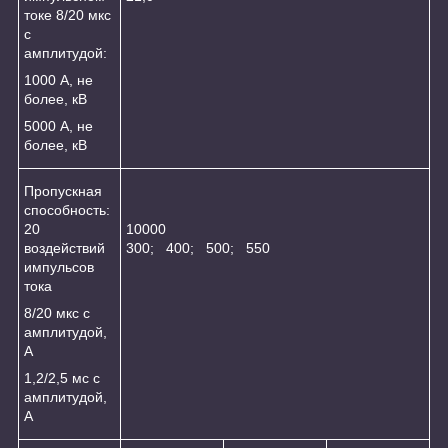
токе 8/20 мкс
с
амплитудой:
1000 А, не
более, кВ
5000 А, не
более, кВ
Пропускная
способность:
20
10000
воздействий
300; 400; 500; 550
импульсов
тока
8/20 мкс с
амплитудой,
А
1,2/2,5 мс с
амплитудой,
А