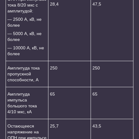
28,4
47,5
тока 8/20 мкс с
амплитудой:
― 2500 А, кВ, не
более
― 5000 А, кВ, не
более
― 10000 А, кВ, не
более
Амплитуда тока
250
250
пропускной
способности, А
Амплитуда
65
65
импульса
большого тока
4/10 мкс, кА
Остающееся
25,7
43,5
напряжение на
ОПН при импульсе