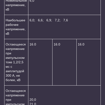
Номинальное
6,0
напряжение,
кВ
Наибольшее
6,0; 6,6; 6,9; 7,2; 7,6
рабочее
напряжение,
кВ
Остающееся
16.0
16.0
16.0
напряжение
при
импульсном
токе 1,2/2,5
мс с
амплитудой
300 А, не
более, кВ
Остающееся
напряжение
при
20,0
импульсном
21,0