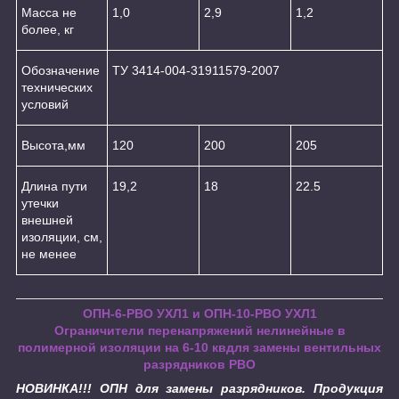
Масса не
1,0
2,9
1,2
более, кг
Обозначение
ТУ 3414-004-31911579-2007
технических
условий
Высота,мм
120
200
205
Длина пути
19,2
18
22.5
утечки
внешней
изоляции, см,
не менее
ОПН-6-РВО УХЛ1 и ОПН-10-РВО УХЛ1
Ограничители перенапряжений нелинейные в
полимерной изоляции на 6-10 квдля замены вентильных
разрядников РВО
НОВИНКА!!! ОПН для замены разрядников. Продукция