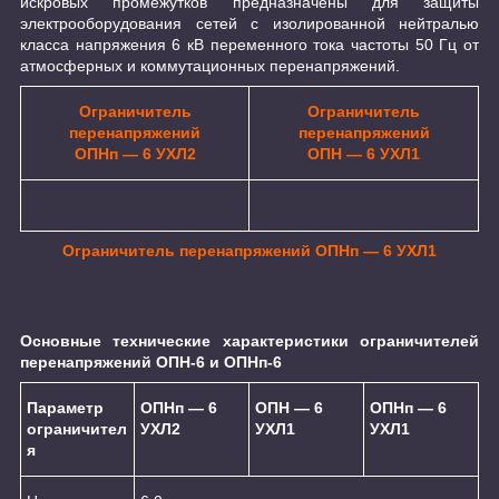
искровых промежутков предназначены для защиты
электрооборудования сетей с изолированной нейтралью
класса напряжения 6 кВ переменного тока частоты 50 Гц от
атмосферных и коммутационных перенапряжений.
Ограничитель
Ограничитель
перенапряжений
перенапряжений
OПНп ― 6 УХЛ2
OПН ― 6 УХЛ1
Ограничитель перенапряжений OПНп ― 6 УХЛ1
Основные технические характеристики ограничителей
перенапряжений ОПН-6 и ОПНп-6
Параметр
ОПНп ― 6
ОПН ― 6
ОПНп ― 6
ограничител
УХЛ2
УХЛ1
УХЛ1
я