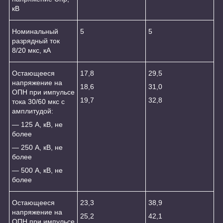
кВ
Номинальный
5
5
разрядный ток
8/20 мкс, кА
Остающееся
17,8
29,5
напряжение на
18,6
31,0
ОПН при импульсе
19,7
32,8
тока 30/60 мкс с
амплитудой:
― 125 А, кВ, не
более
― 250 А, кВ, не
более
― 500 А, кВ, не
более
Остающееся
23,3
38,9
напряжение на
25,2
42,1
ОПН при импульсе