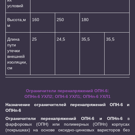
условий
Высота,м
160
250
180
м
Длина
25
24,5
35,5
35,5
пути
утечки
внешней
изоляции,
см
Ограничители перенапряжений ОПН-6:
ОПНп-6 УХЛ2; ОПН-6 УХЛ1; ОПНп-6 УХЛ1
Назначение ограничителей перенапряжений ОПН-6 и
ОПНп-6
Ограничители перенапряжений ОПН-6 и ОПНп-6
в
фарфоровых (ОПН) или полимерных (ОПНп) корпусах
(покрышках) на основе оксидно-цинковых варисторов без