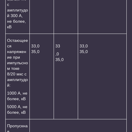
с
амплитудо
й 300 А,
не более,
кВ
Остающее
ся
33,0
33
33,0
напряжен
35,0
35,0
,0
ие при
35,0
импульсно
м токе
8/20 мкс с
амплитудо
й:
1000 А, не
более, кВ
5000 А, не
более, кВ
Пропускна
я