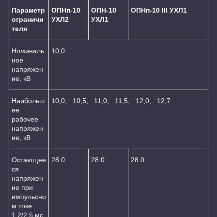
Параметр
ОПНп-10
ОПН-10
ОПНп-10 III УХЛ1
ограничи
УХЛ2
УХЛ1
теля
Номиналь
10,0
ное
напряжен
ие, кВ
Наибольш
10,0; 10,5; 11,0; 11,5; 12,0; 12,7
ее
рабочее
напряжен
ие, кВ
Остающее
28.0
28.0
28.0
ся
напряжен
ие при
импульсно
м токе
1,2/2,5 мс