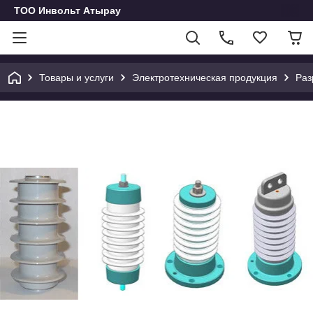
ТОО Инвольт Атырау
Товары и услуги
Электротехническая продукция
Раз